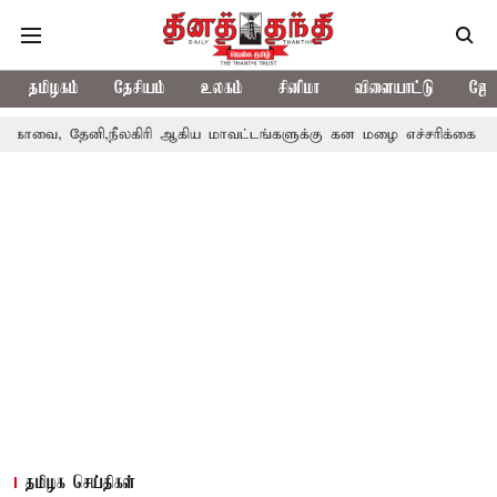
தமிழகம்
தேசியம்
உலகம்
சினிமா
விளையாட்டு
ஜோத
ி,நீலகிரி ஆகிய மாவட்டங்களுக்கு கன மழை எச்சரிக்கை
புதுச்சேர
தமிழக செய்திகள்