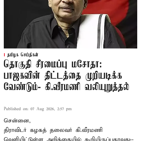
தமிழக செய்திகள்
தொகுதி சீரமைப்பு மசோதா:
பாஜகவின் திட்டத்தை முறியடிக்க
வேண்டும்- கி.வீரமணி வலியுறுத்தல்
Published on
:
07 Aug 2026, 2:57 pm
சென்னை,
திராவிடர் கழகத் தலைவர் கி.வீரமணி
வெளியிட்டுள்ள அறிக்கையில் கூறியிருப்பதாவது:-