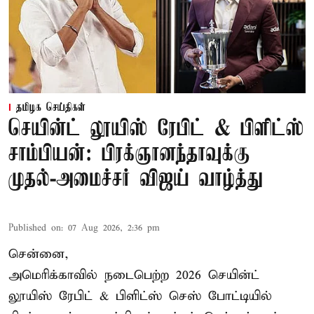
தமிழக செய்திகள்
செயின்ட் லூயிஸ் ரேபிட் & பிளிட்ஸ்
சாம்பியன்: பிரக்ஞானந்தாவுக்கு
முதல்-அமைச்சர் விஜய் வாழ்த்து
Published on
:
07 Aug 2026, 2:36 pm
சென்னை,
அமெரிக்காவில் நடைபெற்ற 2026 செயின்ட்
லூயிஸ் ரேபிட் & பிளிட்ஸ் செஸ் போட்டியில்