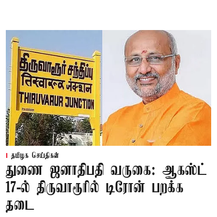
தமிழக செய்திகள்
துணை ஜனாதிபதி வருகை: ஆகஸ்ட்
17-ல் திருவாரூரில் டிரோன் பறக்க
தடை