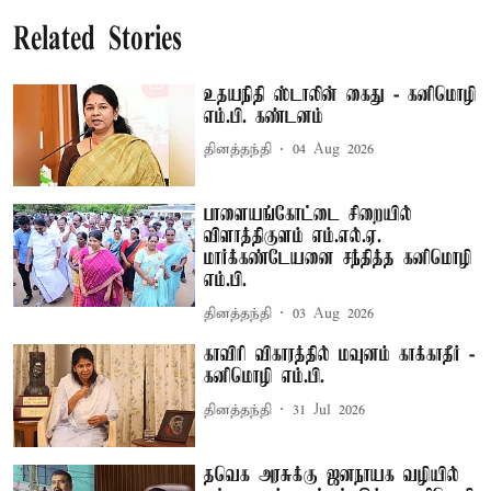
Related Stories
உதயநிதி ஸ்டாலின் கைது - கனிமொழி
எம்.பி. கண்டனம்
தினத்தந்தி
04 Aug 2026
பாளையங்கோட்டை சிறையில்
விளாத்திகுளம் எம்.எல்.ஏ.
மார்க்கண்டேயனை சந்தித்த கனிமொழி
எம்.பி.
தினத்தந்தி
03 Aug 2026
காவிரி விகாரத்தில் மவுனம் காக்காதீர் -
கனிமொழி எம்.பி.
தினத்தந்தி
31 Jul 2026
தவெக அரசுக்கு ஜனநாயக வழியில்