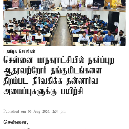
தமிழக செய்திகள்
சென்னை மாநகராட்சியில் நகர்ப்புற
ஆதரவற்றோர் தங்குமிடங்களை
திறம்பட நிர்வகிக்க தன்னார்வ
அமைப்புகளுக்கு பயிற்சி
Published on
:
06 Aug 2026, 2:54 pm
சென்னை,