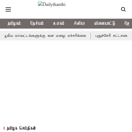
தமிழகம்
தேசியம்
உலகம்
சினிமா
விளையாட்டு
ஜோத
 மாவட்டங்களுக்கு கன மழை எச்சரிக்கை
புதுச்சேரி சட்டசபையில் வர
தமிழக செய்திகள்