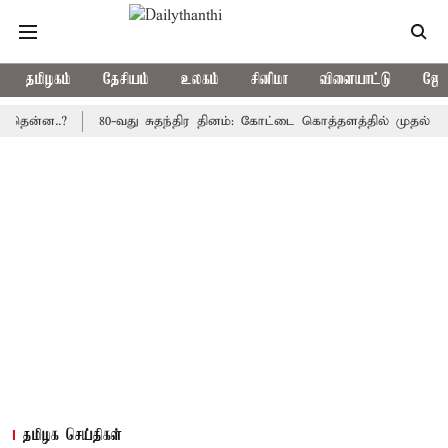
தமிழகம்
தேசியம்
உலகம்
சினிமா
விளையாட்டு
ஜோத
..?
80-வது சுதந்திர தினம்: கோட்டை கொத்தளத்தில் முதல் முறையாக
தமிழக செய்திகள்