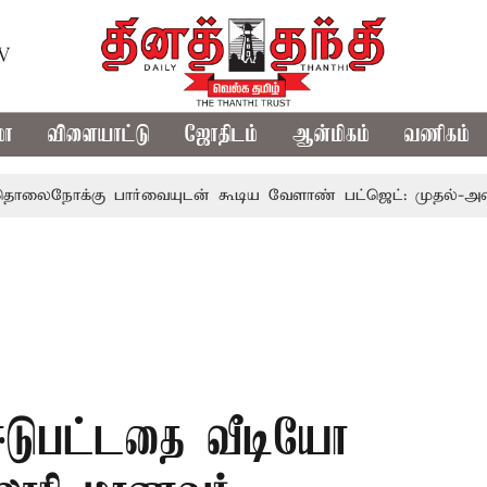
TV
மா
விளையாட்டு
ஜோதிடம்
ஆன்மிகம்
வணிகம்
கு பார்வையுடன் கூடிய வேளாண் பட்ஜெட்: முதல்-அமைச்சர் வ
 ஈடுபட்டதை வீடியோ