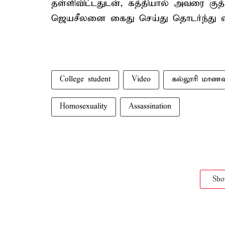
தள்ளிவிட்டதுடன், கத்தியால் அவரை குத
ஜெயசீலனை கைது செய்து தொடர்ந்து விச
College student
Video
கல்லூரி மாணவ
Homosexuality
Assassination
Sh