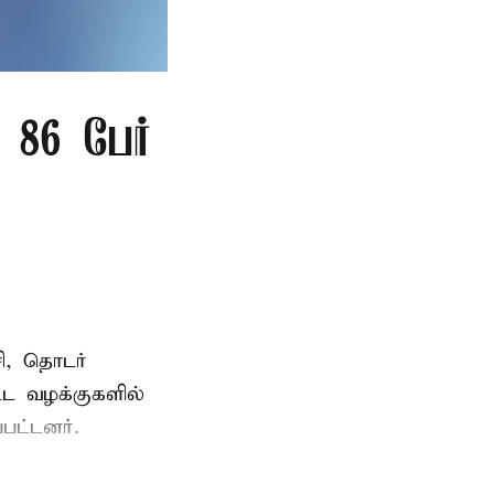
86 பேர்
ி, தொடர்
ட்ட வழக்குகளில்
பட்டனர்.