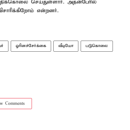
்திக்கொலை செய்துள்ளார். அதன்பேரில்
ாரிக்கிறோம் என்றனர்.
ர்
ஓரினச்சேர்க்கை
வீடியோ
படுகொலை
ow Comments