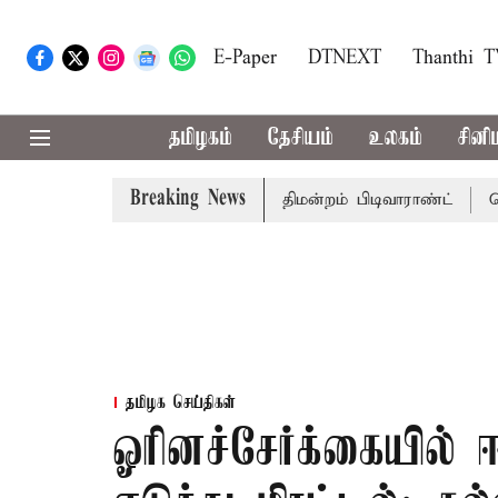
E-Paper
DTNEXT
Thanthi 
தமிழகம்
தேசியம்
உலகம்
சினி
Breaking News
 பொன்முடிக்கு சென்னை நீதிமன்றம் பிடிவாராண்ட்
தொலைநோக்
தமிழக செய்திகள்
ஓரினச்சேர்க்கையில்