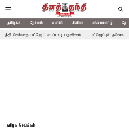
தமிழகம்
தேசியம்
உலகம்
சினிமா
விளையாட்டு
ஜோத
ய்யாத பட்ஜெட்; எடப்பாடி பழனிசாமி
பட்ஜெட்டில் தவெக அரசின் வாக்கு
தமிழக செய்திகள்