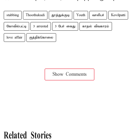
stabbing
Thoothukudi
தூத்துக்குடி
Youth
வாலிபர்
Kovilpatti
கோவில்பட்டி
3 arrested
3 பேர் கைது
காதல் விவகாரம்
love affair
குத்திக்கொலை
Show Comments
Related Stories