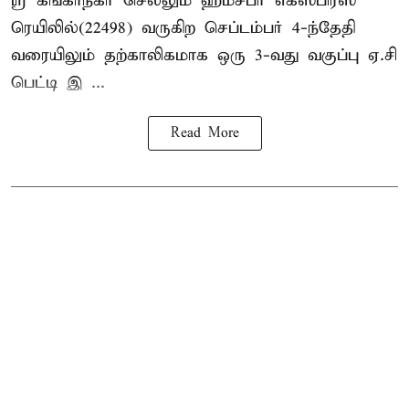
ஸ்ரீ கங்காநகர் செல்லும் ஹம்சபர் எக்ஸ்பிரஸ்
ரெயிலில்(22498) வருகிற செப்டம்பர் 4-ந்தேதி
வரையிலும் தற்காலிகமாக ஒரு 3-வது வகுப்பு ஏ.சி
பெட்டி இ ...
Read More