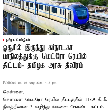
தமிழக செய்திகள்
ஓசூரில் இருந்து கர்நாடகா
மாநிலத்துக்கு மெட்ரோ ரெயில்
திட்டம்- தமிழக அரசு தீவிரம்
Published on
:
05 Aug 2026, 4:18 pm
சென்னை,
சென்னை மெட்ரோ ரெயில் திட்டத்தின் 118.9 கி.மீ.
நீளத்திலான 3 வழித்தடங்களை கொண்ட கட்டம்