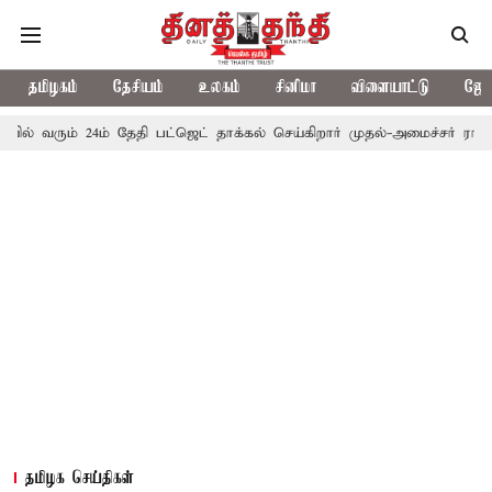
தமிழகம்
தேசியம்
உலகம்
சினிமா
விளையாட்டு
ஜோத
் 24ம் தேதி பட்ஜெட் தாக்கல் செய்கிறார் முதல்-அமைச்சர் ரங்கசாமி
எத
தமிழக செய்திகள்