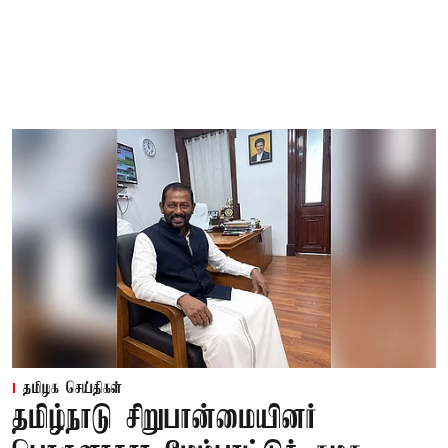
தமிழக செய்திகள்
தமிழ்நாடு சிறுபான்மையினர்