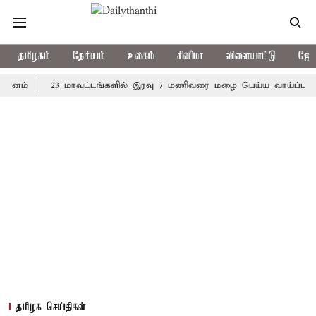
தமிழகம்
தேசியம்
உலகம்
சினிமா
விளையாட்டு
ஜோத
23 மாவட்டங்களில் இரவு 7 மணிவரை மழை பெய்ய வாய்ப்பு
கொர
தமிழக செய்திகள்