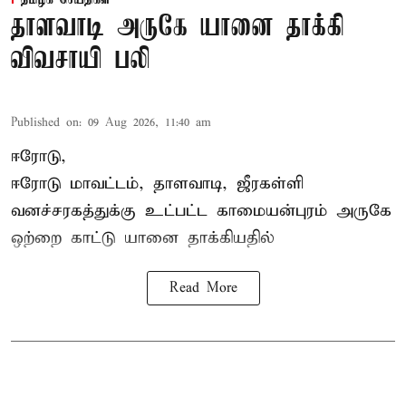
தாளவாடி அருகே யானை தாக்கி
விவசாயி பலி
Published on
:
09 Aug 2026, 11:40 am
ஈரோடு,
ஈரோடு மாவட்டம்,
தாளவாடி
, ஜீரகள்ளி
வனச்சரகத்துக்கு உட்பட்ட காமையன்புரம் அருகே
ஒற்றை காட்டு
யானை தாக்கி
யதில்
Read More