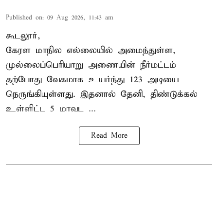
Published on
:
09 Aug 2026, 11:43 am
கூடலூர்,
கேரள மாநில எல்லையில் அமைந்துள்ள,
முல்லைப்பெரியாறு அணையின்
நீர்மட்டம்
தற்போது வேகமாக உயர்ந்து 123 அடியை
நெருங்கியுள்ளது. இதனால் தேனி, திண்டுக்கல்
உள்ளிட்ட 5 மாவட ...
Read More