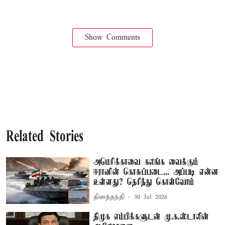
Show Comments
Related Stories
அமெரிக்காவை கலங்க வைக்கும்
ஈரானின் கொசுப்படை... அப்படி என்ன
உள்ளது? தெரிந்து கொள்வோம்
தினத்தந்தி
30 Jul 2026
திமுக எம்பிக்களுடன் மு.க.ஸ்டாலின்