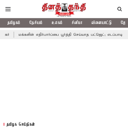
தமிழகம்
தேசியம்
உலகம்
சினிமா
விளையாட்டு
ஜோத
க்களின் எதிர்பார்ப்பை பூர்த்தி செய்யாத பட்ஜெட்; எடப்பாடி பழனிசாமி
தமிழக செய்திகள்