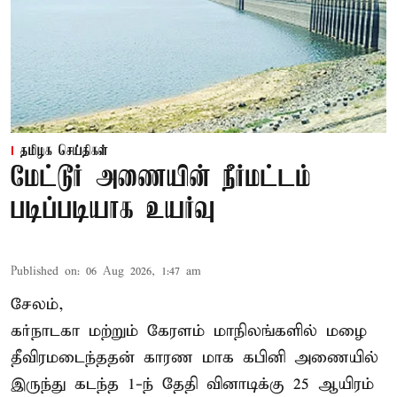
தமிழக செய்திகள்
மேட்டூர் அணையின் நீர்மட்டம்
படிப்படியாக உயர்வு
Published on
:
06 Aug 2026, 1:47 am
சேலம்,
கர்நாடகா மற்றும் கேரளம் மாநிலங்களில் மழை
தீவிரமடைந்ததன் காரண மாக கபினி அணையில்
இருந்து கடந்த 1-ந் தேதி வினாடிக்கு 25 ஆயிரம்