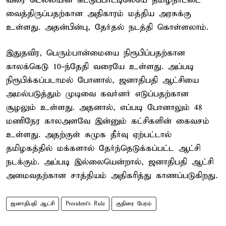
வரை டெல்லியின் கட்டுப்பாட்டிலேயே தமிழ்நாட்டை
வைத்திருப்பதற்கான அதிகாரம் மத்திய அரசுக்கு
உள்ளது. அதன்பின்பு, தேர்தல் நடத்தி கொள்ளலாம்.
இதுதவிர, பெரும்பான்மையை நிரூபிப்பதற்கான
காலக்கெடு 10-ந்தேதி வரையே உள்ளது. அப்படி
நிரூபிக்கப்படாமல் போனால், ஜனாதிபதி ஆட்சியை
அமல்படுத்தும் முடிவை கவர்னர் எடுப்பதற்கான
சூழலும் உள்ளது. அதனால், எப்படி போனாலும் 48
மணிநேர காலஅளவே இன்னும் கட்சிகளின் கைவசம்
உள்ளது. அதற்குள் சுமுக தீர்வு ஏற்பட்டால்
தமிழகத்தில் மக்களால் தேர்ந்தெடுக்கப்பட்ட ஆட்சி
நடக்கும். அப்படி இல்லையென்றால், ஜனாதிபதி ஆட்சி
அமைவதற்கான சாத்தியம் அதிகரித்து காணப்படுகிறது.
ஜனாதிபதி ஆட்சி
President's Rule
குதிரை பேரம்