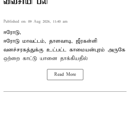
விவசாயி பலி
Published on
:
09 Aug 2026, 11:40 am
ஈரோடு,
ஈரோடு மாவட்டம்,
தாளவாடி
, ஜீரகள்ளி
வனச்சரகத்துக்கு உட்பட்ட காமையன்புரம் அருகே
ஒற்றை காட்டு
யானை தாக்கி
யதில்
Read More