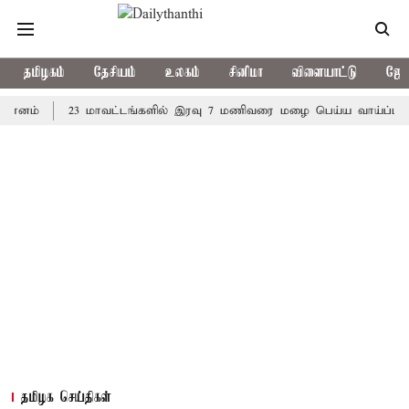
தமிழகம்
தேசியம்
உலகம்
சினிமா
விளையாட்டு
ஜோத
23 மாவட்டங்களில் இரவு 7 மணிவரை மழை பெய்ய வாய்ப்பு
கொர
தமிழக செய்திகள்