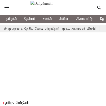
தமிழகம்
தேசியம்
உலகம்
சினிமா
விளையாட்டு
ஜோத
ுறையாக தேசிய கொடி ஏற்றுகிறார், முதல்-அமைச்சர் விஜய்!
பா.ஜ.க.வ
தமிழக செய்திகள்