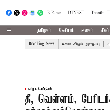
E-Paper
DTNEXT
Thanthi 
தமிழகம்
தேசியம்
உலகம்
சினி
Breaking News
ள் கூட்டத்துக்கு முதல்-அமைச்சர் விஜய் அழைப்பு
முன்னாள் 
தமிழக செய்திகள்
தீ, வெள்ளம், பேரிடர்