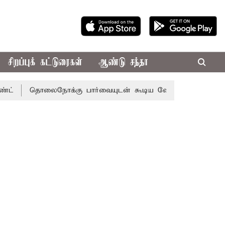
சிறப்புக் கட்டுரைகள்
ஆண்டு சந்தா
தொலைநோக்கு பார்வையுடன் கூடிய வேளாண் பட்ஜெட்: முதல்-அம