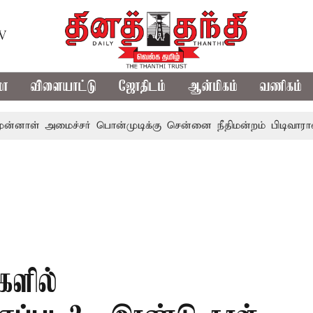
TV
மா
விளையாட்டு
ஜோதிடம்
ஆன்மிகம்
வணிகம்
அமைச்சர் பொன்முடிக்கு சென்னை நீதிமன்றம் பிடிவாராண்ட்
களில்