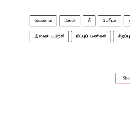
வெள்ளம்
floods
தீ
பேரிடர்
இலவச பயிற்சி
மீட்புப் பணிகள்
சிறப்ப
Sh