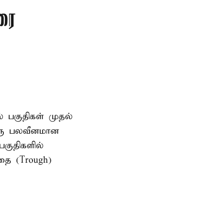
ரை
ல் பகுதிகள் முதல்
ஒரு பலவீனமான
பகுதிகளில்
தை (Trough)