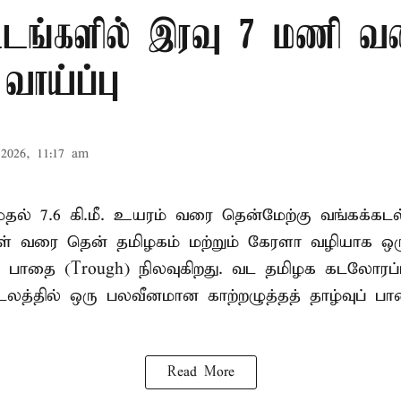
்டங்களில் இரவு 7 மணி வ
வாய்ப்பு
2026, 11:17 am
. முதல் 7.6 கி.மீ. உயரம் வரை தென்மேற்கு வங்கக்கட
திகள் வரை தென் தமிழகம் மற்றும் கேரளா வழியாக 
வு பாதை (Trough) நிலவுகிறது. வட தமிழக கடலோரப்
டலத்தில் ஒரு பலவீனமான காற்றழுத்தத் தாழ்வுப் பா
Read More