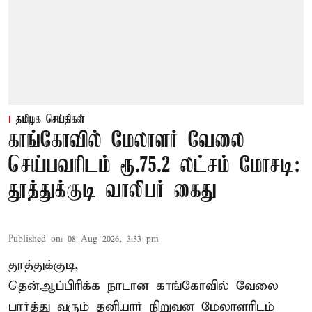
தமிழக செய்திகள்
காங்கோவில் மேலாளர் வேலை
செய்பவரிடம் ரூ.75.2 லட்சம் மோசடி:
தூத்துக்குடி வாலிபர் கைது
Published on
:
08 Aug 2026, 3:33 pm
தூத்துக்குடி,
தென்ஆப்பிரிக்க நாடான
காங்கோ
வில் வேலை
பார்த்து வரும் தனியார் நிறுவன மேலாளரிடம்