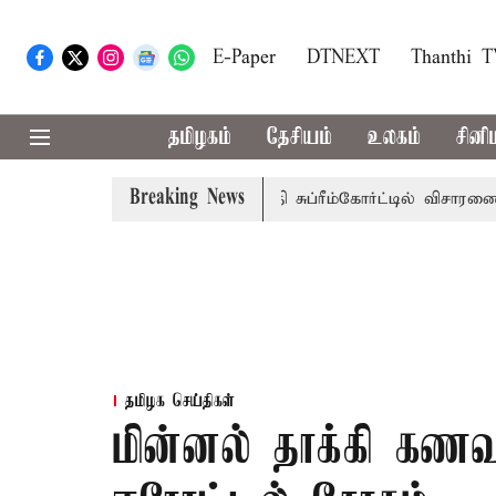
E-Paper
DTNEXT
Thanthi 
தமிழகம்
தேசியம்
உலகம்
சினி
Breaking News
ரசுப்பணி வழக்கு; வரும் 14ம்தேதி சுப்ரீம்கோர்ட்டில் விசாரணை
தமிழக செய்திகள்
மின்னல் தாக்கி கண