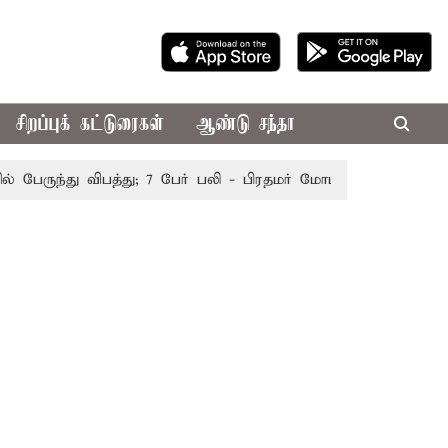
சிறப்புக் கட்டுரைகள்
ஆண்டு சந்தா
ருந்து விபத்து; 7 பேர் பலி - பிரதமர் மோடி இரங்கல்
தொகுத