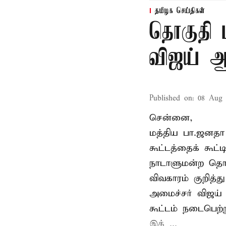
தமிழக செய்திகள்
தொகுதி 
விஜய் ஆ
Published on
:
08 Aug 
சென்னை,
மத்திய பா.ஜனத
கூட்டத்தைக் கூட
நாடாளுமன்ற தொக
விவகாரம் குறித்
அமைச்சர் விஜய
கூட்டம் நடைபெற்ற
இக் ...