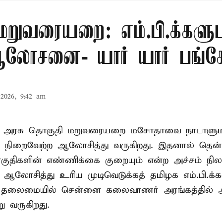
மறுவரையறை: எம்.பி.க்களு
லோசனை- யார் யார் பங்கேற
2026, 9:42 am
ா அரசு தொகுதி மறுவரையறை மசோதாவை நாடாளுமன்
்டி நிறைவேற்ற ஆலோசித்து வருகிறது. இதனால் தென்
ுதிகளின் எண்ணிக்கை குறையும் என்ற அச்சம் நிலவ
து ஆலோசித்து உரிய முடிவெடுக்கத் தமிழக எம்.பி.க்
் தலைமையில் சென்னை கலைவாணர் அரங்கத்தில
ு வருகிறது.