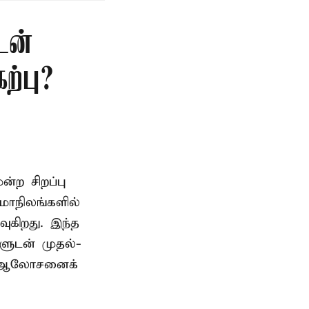
டன்
்பு?
ற சிறப்பு
மாநிலங்களில்
ுகிறது. இந்த
களுடன் முதல்-
் ஆலோசனைக்