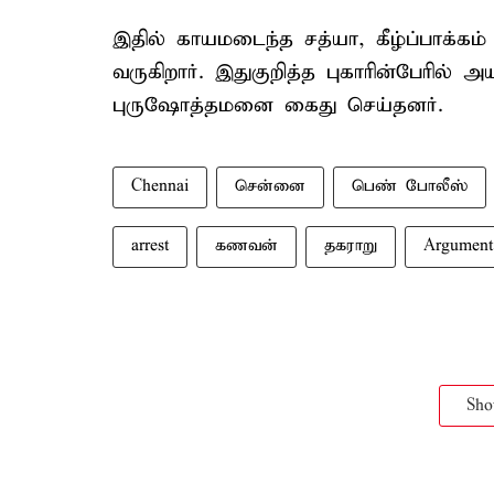
இதில் காயமடைந்த சத்யா, கீழ்ப்பாக்கம
வருகிறார். இதுகுறித்த புகாரின்பேரில் 
புருஷோத்தமனை கைது செய்தனர்.
Chennai
சென்னை
பெண் போலீஸ்
arrest
கணவன்
தகராறு
Argument
Sh