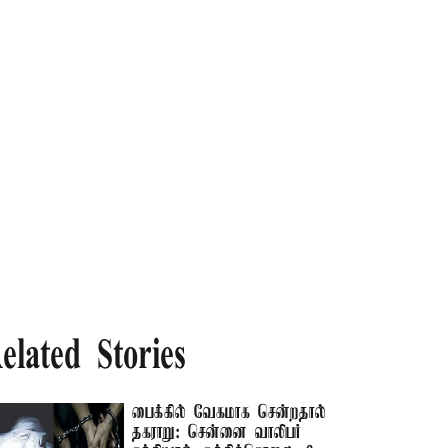
elated Stories
பைக்கில் வேகமாக சென்றதால்
தகராறு: சென்னை வாலிபர்