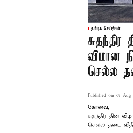
தமிழக செய்திகள்
சுதந்தி
விமான ந
செல்ல 
Published on
:
07 Aug 
கோவை,
சுதந்திர தின வ
செல்ல தடை விதிக