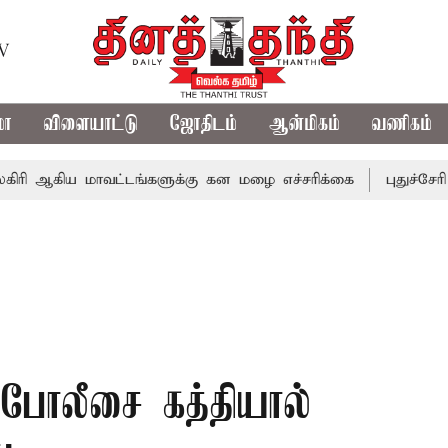
TV
மா
விளையாட்டு
ஜோதிடம்
ஆன்மிகம்
வணிகம்
 மாவட்டங்களுக்கு கன மழை எச்சரிக்கை
புதுச்சேரி சட்டசபை
போலீசை கத்தியால்