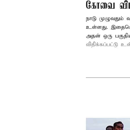
கோவை விம
நாடு முழுவதும்
உள்ளது. இதையொட்
அதன் ஒரு பகுதி
விதிக்கப்பட்டு 