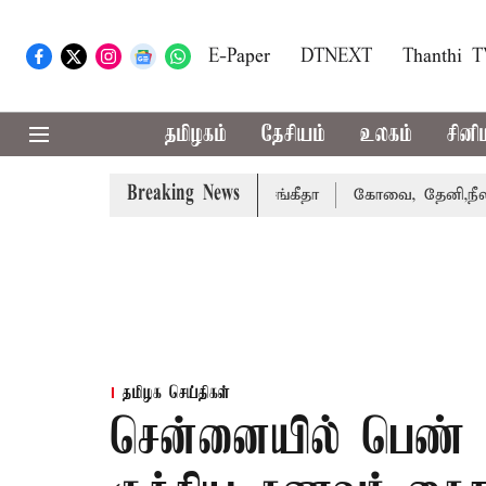
E-Paper
DTNEXT
Thanthi 
தமிழகம்
தேசியம்
உலகம்
சினி
Breaking News
வழக்கை வாபஸ் பெற்றார் சங்கீதா
கோவை, தேனி,நீலகிரி ஆகிய
தமிழக செய்திகள்
சென்னையில் பெண் 