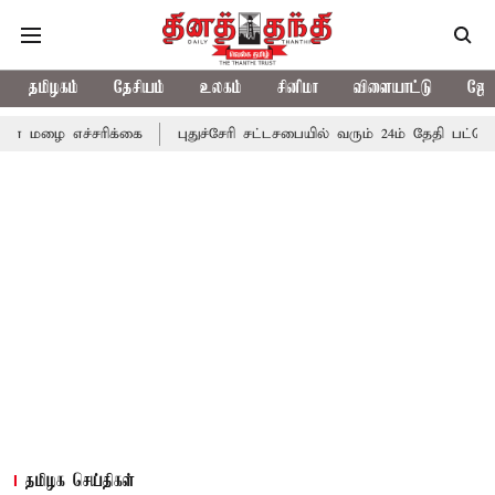
தமிழகம்
தேசியம்
உலகம்
சினிமா
விளையாட்டு
ஜோத
்சரிக்கை
புதுச்சேரி சட்டசபையில் வரும் 24ம் தேதி பட்ஜெட் தாக்கல் 
தமிழக செய்திகள்