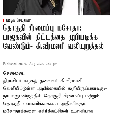
தமிழக செய்திகள்
தொகுதி சீரமைப்பு மசோதா:
பாஜகவின் திட்டத்தை முறியடிக்க
வேண்டும்- கி.வீரமணி வலியுறுத்தல்
Published on
:
07 Aug 2026, 2:57 pm
சென்னை,
திராவிடர் கழகத் தலைவர் கி.வீரமணி
வெளியிட்டுள்ள அறிக்கையில் கூறியிருப்பதாவது:-
நாடாளுமன்றத்தில் தொகுதி சீரமைப்பு மற்றும்
தொகுதி எண்ணிக்கையை அதிகரிக்கும்
மசோதாக்களை எதிர்க்கட்சிகள் உறுதியாக