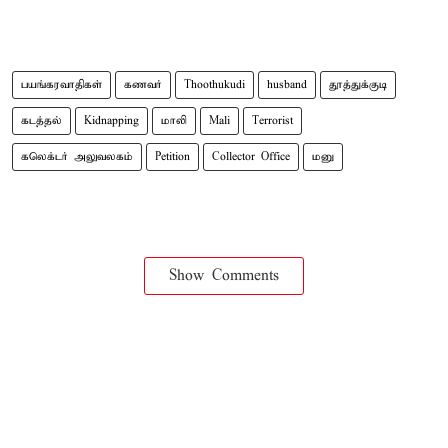
பயங்கரவாதிகள்
கணவர்
Thoothukudi
husband
தூத்துக்குடி
கடத்தல்
Kidnapping
மாலி
Mali
Terrorist
கலெக்டர் அலுவலகம்
Petition
Collector Office
மனு
Show Comments