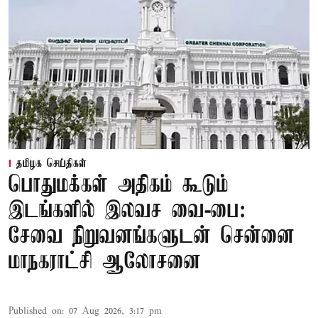
தமிழக செய்திகள்
பொதுமக்கள் அதிகம் கூடும்
இடங்களில் இலவச வை-பை:
சேவை நிறுவனங்களுடன் சென்னை
மாநகராட்சி ஆலோசனை
Published on
:
07 Aug 2026, 3:17 pm