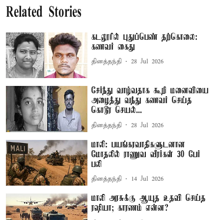
Related Stories
கடலூரில் புதுப்பெண் தற்கொலை:
கணவர் கைது
தினத்தந்தி
28 Jul 2026
சேர்ந்து வாழ்வதாக கூறி மனைவியை
அழைத்து வந்து கணவர் செய்த
கொடூர செயல்...
தினத்தந்தி
28 Jul 2026
மாலி: பயங்கரவாதிகளுடனான
மோதலில் ராணுவ வீரர்கள் 30 பேர்
பலி
தினத்தந்தி
14 Jul 2026
மாலி அரசுக்கு ஆயுத உதவி செய்த
ரஷியா; காரணம் என்ன?