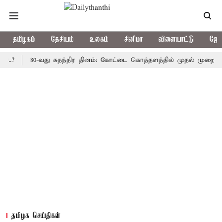
தமிழகம்
தேசியம்
உலகம்
சினிமா
விளையாட்டு
ஜோத
80-வது சுதந்திர தினம்: கோட்டை கொத்தளத்தில் முதல் முறையாக தேசிய
தமிழக செய்திகள்