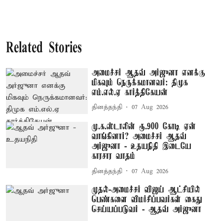
Related Stories
அமைச்சர் ஆதவ் அர்ஜுனா எனக்கு
மிகவும் நெருக்கமானவர்: திமுக
எம்.எல்.ஏ கார்த்திகேயன்
தினத்தந்தி
07 Aug 2026
மு.க.ஸ்டாலின் ரூ.900 கோடி ஏன்
வாங்கினார்? அமைச்சர் ஆதவ்
அர்ஜுனா - உதயநிதி இடையே
காரசார வாதம்
தினத்தந்தி
07 Aug 2026
முதல்-அமைச்சர் விஜய் ஆட்சியில்
பெண்களை விமர்சிப்பவர்கள் கைது
செய்யப்படுவர் - ஆதவ் அர்ஜுனா