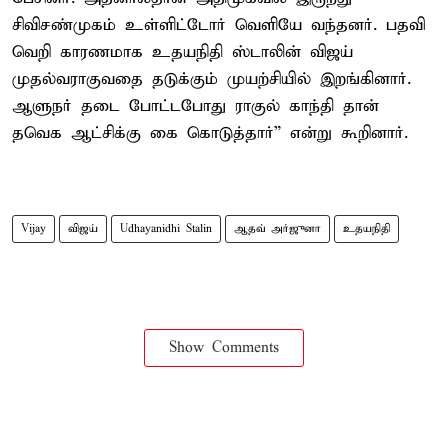
சிவிசண்முகம் உள்ளிட்டோர் வெளியே வந்தனர். பதவி
வெறி காரணமாக உதயநிதி ஸ்டாலின் விஜய்
முதல்வராகுவதை தடுக்கும் முயற்சியில் இறங்கினார்.
ஆளுநர் தடை போட்டபோது ராகுல் காந்தி தான்
தவெக ஆட்சிக்கு கை கொடுத்தார்” என்று கூறினார்.
Vijay
விஜய்
Udhayanidhi Stalin
ஆதவ் அர்ஜுனா
உதயநிதி
Show Comments