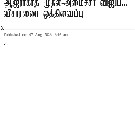
ஆஜராகாத முதல்-அமைச்சர் விஜய்...
விசாரணை ஒத்திவைப்பு
X
Published on
:
07 Aug 2026, 6:16 am
சென்னை,
தமிழக முதல்-அமைச்சர் விஜய் மற்றும் அவரது
மனைவி சங்கீதா தொடர்பான விவாகரத்து வழக்கு
செங்கல்பட்டு கோர்ட்டில் விசாரணையில் உள்ளது.
விவாகரத்து கோரி மனு
த.வெ.க. தலைவரும், தமிழக முதல்-
அமைச்சருமான விஜய்க்கும், அவரது மனைவி
சங்கீதாவுக்கும் இடையே கருத்து வேறுபாடு
ஏற்பட்டதாக கூறப்பட்டநிலையில், சங்கீதா,
விவாகரத்து கோரி செங்கல்பட்டு குடும்ப நல