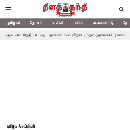
தமிழகம்
தேசியம்
உலகம்
சினிமா
விளையாட்டு
ஜோத
4ம் தேதி பட்ஜெட் தாக்கல் செய்கிறார் முதல்-அமைச்சர் ரங்கசாமி
எதிர
தமிழக செய்திகள்