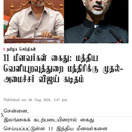
தமிழக செய்திகள்
11 மீனவர்கள் கைது: மத்திய
வெளியுறவுத்துறை மந்திரிக்கு முதல்-
அமைச்சர் விஜய் கடிதம்
Published on
:
06 Aug 2026, 2:47 pm
சென்னை,
X
இலங்கைக் கடற்படையினரால் கைது
செய்யப்பட்டுள்ள 11 இந்திய மீனவர்களை