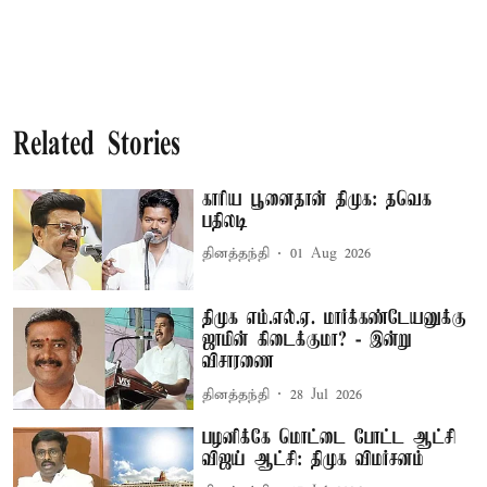
Related Stories
காரிய பூனைதான் திமுக: தவெக
பதிலடி
தினத்தந்தி
01 Aug 2026
திமுக எம்.எல்.ஏ. மார்க்கண்டேயனுக்கு
ஜாமின் கிடைக்குமா? - இன்று
விசாரணை
தினத்தந்தி
28 Jul 2026
பழனிக்கே மொட்டை போட்ட ஆட்சி
விஜய் ஆட்சி: திமுக விமர்சனம்