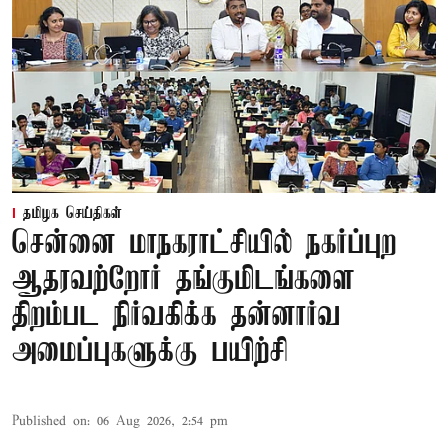
தமிழக செய்திகள்
சென்னை மாநகராட்சியில் நகர்ப்புற
ஆதரவற்றோர் தங்குமிடங்களை
திறம்பட நிர்வகிக்க தன்னார்வ
அமைப்புகளுக்கு பயிற்சி
Published on
:
06 Aug 2026, 2:54 pm