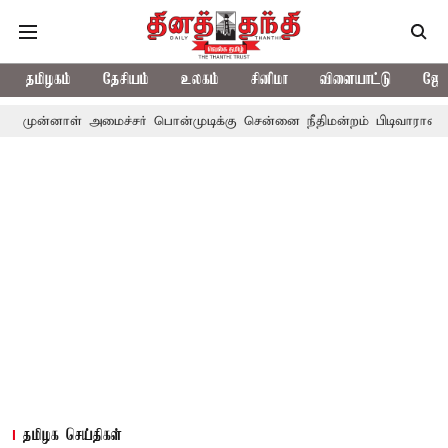
தமிழகம்
தேசியம்
உலகம்
சினிமா
விளையாட்டு
ஜோத
ள் அமைச்சர் பொன்முடிக்கு சென்னை நீதிமன்றம் பிடிவாராண்ட்
தொலை
தமிழக செய்திகள்