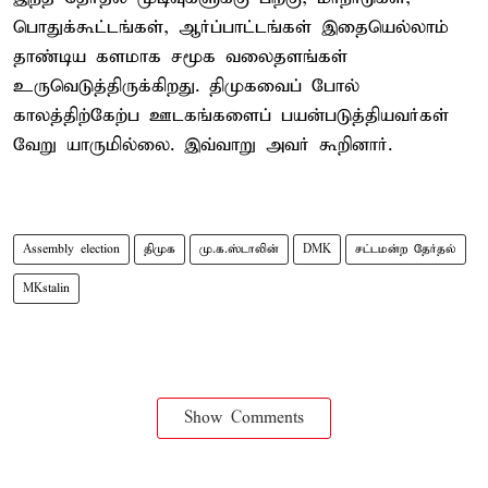
பொதுக்கூட்டங்கள், ஆர்ப்பாட்டங்கள் இதையெல்லாம்
தாண்டிய களமாக சமூக வலைதளங்கள்
உருவெடுத்திருக்கிறது. திமுகவைப் போல்
காலத்திற்கேற்ப ஊடகங்களைப் பயன்படுத்தியவர்கள்
வேறு யாருமில்லை. இவ்வாறு அவர் கூறினார்.
Assembly election
திமுக
மு.க.ஸ்டாலின்
DMK
சட்டமன்ற தேர்தல்
MKstalin
Show Comments