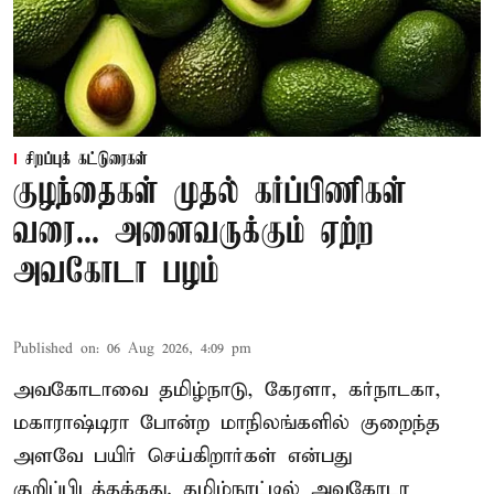
சிறப்புக் கட்டுரைகள்
குழந்தைகள் முதல் கர்ப்பிணிகள்
வரை... அனைவருக்கும் ஏற்ற
அவகோடா பழம்
Published on
:
06 Aug 2026, 4:09 pm
அவகோடாவை தமிழ்நாடு, கேரளா, கர்நாடகா,
மகாராஷ்டிரா போன்ற மாநிலங்களில் குறைந்த
அளவே பயிர் செய்கிறார்கள் என்பது
குறிப்பிடத்தக்கது. தமிழ்நாட்டில் அவகோடா