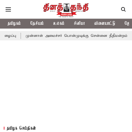
தமிழகம்
தேசியம்
உலகம்
சினிமா
விளையாட்டு
ஜோத
முன்னாள் அமைச்சர் பொன்முடிக்கு சென்னை நீதிமன்றம் பிடிவாராண்ட்
தமிழக செய்திகள்