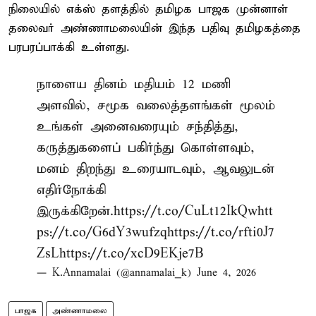
நிலையில் எக்ஸ் தளத்தில் தமிழக பாஜக முன்னாள்
தலைவர் அண்ணாமலையின் இந்த பதிவு தமிழகத்தை
பரபரப்பாக்கி உள்ளது.
நாளைய தினம் மதியம் 12 மணி
அளவில், சமூக வலைத்தளங்கள் மூலம்
உங்கள் அனைவரையும் சந்தித்து,
கருத்துகளைப் பகிர்ந்து கொள்ளவும்,
மனம் திறந்து உரையாடவும், ஆவலுடன்
எதிர்நோக்கி
இருக்கிறேன்.
https://t.co/CuLt12IkQw
htt
ps://t.co/G6dY3wufzq
https://t.co/rfti0J7
ZsL
https://t.co/xcD9EKje7B
— K.Annamalai (@annamalai_k)
June 4, 2026
பாஜக
அண்ணாமலை