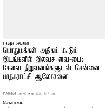
தமிழக செய்திகள்
பொதுமக்கள் அதிகம் கூடும்
இடங்களில் இலவச வை-பை:
சேவை நிறுவனங்களுடன் சென்னை
மாநகராட்சி ஆலோசனை
Published on
:
07 Aug 2026, 3:17 pm
சென்னை,