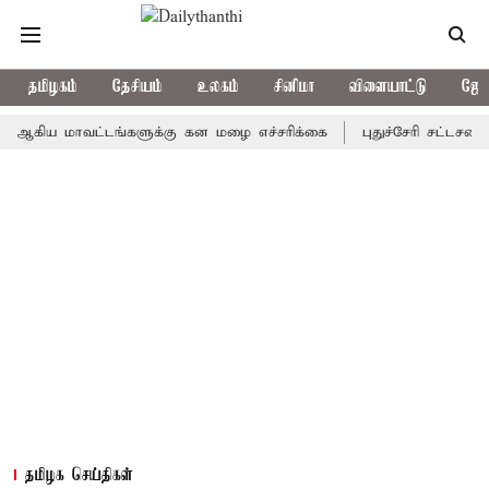
தமிழகம்
தேசியம்
உலகம்
சினிமா
விளையாட்டு
ஜோத
 மாவட்டங்களுக்கு கன மழை எச்சரிக்கை
புதுச்சேரி சட்டசபையில் வர
தமிழக செய்திகள்