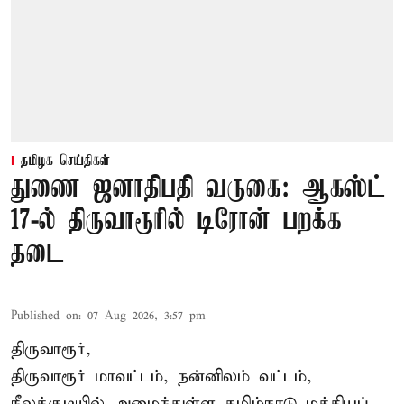
தமிழக செய்திகள்
துணை ஜனாதிபதி வருகை: ஆகஸ்ட்
17-ல் திருவாரூரில் டிரோன் பறக்க
தடை
Published on
:
07 Aug 2026, 3:57 pm
திருவாரூர்,
திருவாரூர் மாவட்டம், நன்னிலம் வட்டம்,
நீலக்குடியில் அமைந்துள்ள தமிழ்நாடு மத்தியப்