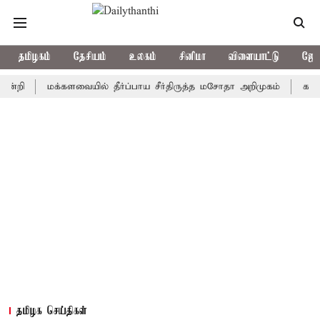
தமிழகம்
தேசியம்
உலகம்
சினிமா
விளையாட்டு
ஜோத
மக்களவையில் தீர்ப்பாய சீர்திருத்த மசோதா அறிமுகம்
காவிரி நீர
தமிழக செய்திகள்