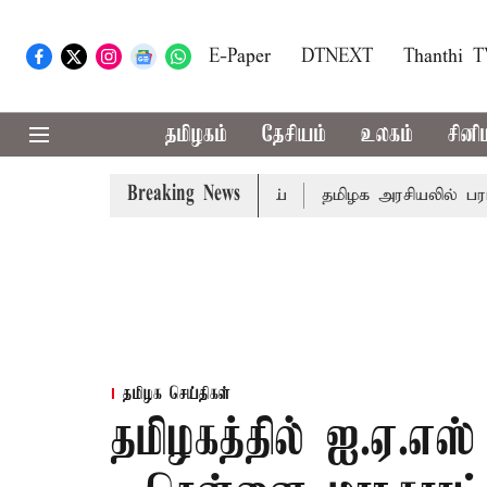
E-Paper
DTNEXT
Thanthi 
தமிழகம்
தேசியம்
உலகம்
சினி
Breaking News
ட்: முதல்-அமைச்சர் விஜய்
தமிழக அரசியலில் பரபரப்பு; அ
தமிழக செய்திகள்
தமிழகத்தில் ஐ.ஏ.எஸ்