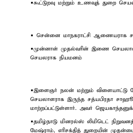
▪️கூட்டுறவு மற்றும் உணவுத் துறை ச
▪️ சென்னை மாநகராட்சி ஆணையராக சம
▪️முன்னாள் முதல்வரின் இணை செயலாள
செயலராக நியமனம்
▪️இளைஞர் நலன் மற்றும் விளையாட்டு ம
செயலாளராக இருந்த சத்யபிரதா சாஹூ,
மாற்றப்பட்டுள்ளார். அவர் ஜெயகாந்தனுக்
▪️தமிழ்நாடு மினரல்ஸ் லிமிடெட் நிறுவன
மேஷ்ராம், எரிசக்தித் துறையின் முதன்ம