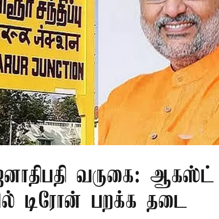
ாதிபதி வருகை: ஆகஸ்ட் 
ரில் டிரோன் பறக்க தடை