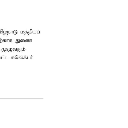
ிழ்நாடு மத்தியப்
தற்காக துணை
முழுவதும்
வட்ட கலெக்டர்