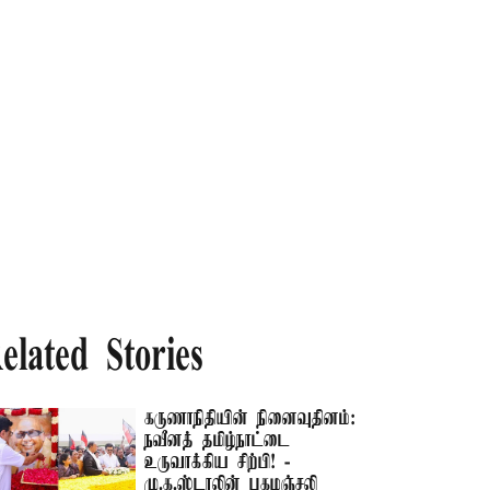
elated Stories
கருணாநிதியின் நினைவுதினம்:
நவீனத் தமிழ்நாட்டை
உருவாக்கிய சிற்பி! -
மு.க.ஸ்டாலின் புகழஞ்சலி