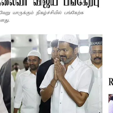
 தலைவர் விஜய் பங்கேற்பு
று யாருக்கும் நிகழ்ச்சியில் பங்கேற்க
ளது.
R