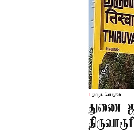
தமிழக செய்திகள்
துணை ஜன
திருவாரூ