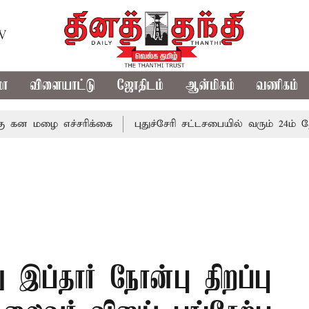
TV
மா
விளையாட்டு
ஜோதிடம்
ஆன்மிகம்
வணிகம்
ை எச்சரிக்கை
புதுச்சேரி சட்டசபையில் வரும் 24ம் தேதி பட்ஜ
ு இப்தார் நோன்பு திறப்பு