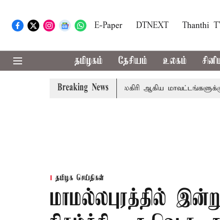
E-Paper
DTNEXT
Thanthi 
தமிழகம்
தேசியம்
உலகம்
சினி
Breaking News
்கீதா
கோவை, தேனி,நீலகிரி ஆகிய மாவட்டங்களுக்கு கன மழ
தமிழக செய்திகள்
மாமல்லபுரத்தில் இன்ற