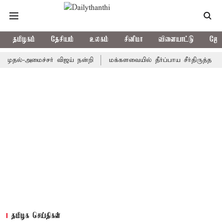
தமிழகம்
தேசியம்
உலகம்
சினிமா
விளையாட்டு
ஜோத
்-அமைச்சர் விஜய் நன்றி
மக்களவையில் தீர்ப்பாய சீர்திருத்த மசோதா 
தமிழக செய்திகள்