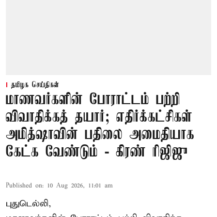
தமிழக செய்திகள்
மாணவர்களின் போராட்டம் பற்றி
விவாதிக்கத் தயார்; எதிர்க்கட்சிகள்
அமித்ஷாவின் பதிலை அமைதியாக
கேட்க வேண்டும் - கிரண் ரிஜிஜு
Published on
:
10 Aug 2026, 11:01 am
புதுடெல்லி,