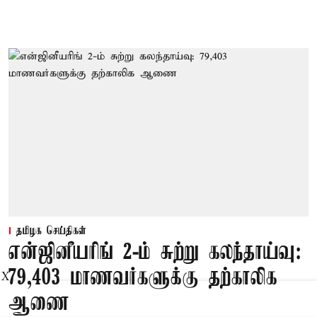
தமிழக செய்திகள்
என்ஜினீயரிங் 2-ம் சுற்று கலந்தாய்வு:
79,403 மாணவர்களுக்கு தற்காலிக
X
ஆணை