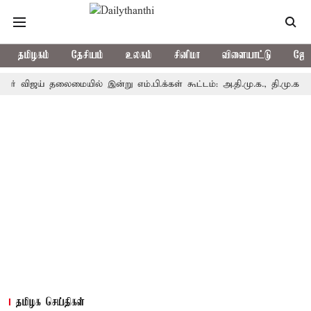
தமிழகம்
தேசியம்
உலகம்
சினிமா
விளையாட்டு
ஜோத
ய் தலைமையில் இன்று எம்.பி.க்கள் கூட்டம்: அ.தி.மு.க., தி.மு.க. உள்ளிட்ட 
தமிழக செய்திகள்