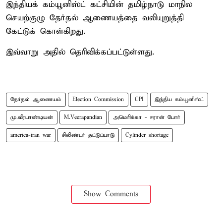
இந்தியக் கம்யூனிஸ்ட் கட்சியின் தமிழ்நாடு மாநில
செயற்குழு தேர்தல் ஆணையத்தை வலியுறுத்தி
கேட்டுக் கொள்கிறது.
இவ்வாறு அதில் தெரிவிக்கப்பட்டுள்ளது.
தேர்தல் ஆணையம்
Election Commission
CPI
இந்திய கம்யூனிஸ்ட்
மு.வீரபாண்டியன்
M.Veerapandian
அமெரிக்கா - ஈரான் போர்
america-iran war
சிலிண்டர் தட்டுப்பாடு
Cylinder shortage
Show Comments