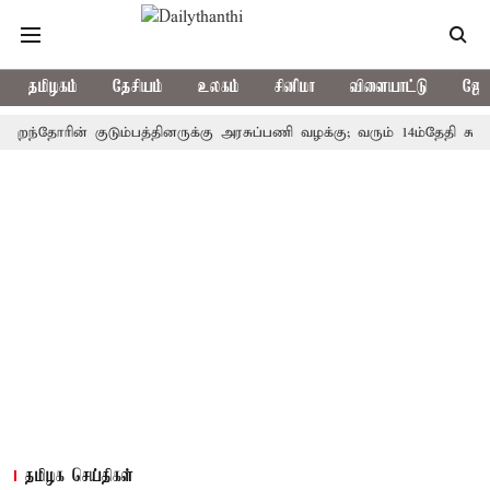
தமிழகம்
தேசியம்
உலகம்
சினிமா
விளையாட்டு
ஜோத
ோரின் குடும்பத்தினருக்கு அரசுப்பணி வழக்கு; வரும் 14ம்தேதி சுப்ரீம்கோர
தமிழக செய்திகள்