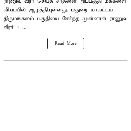
ராணுவ வீரர் செய்த சாதனை அப்பகுதி மக்களை
வியப்பில் ஆழ்த்தியுள்ளது. மதுரை மாவட்டம்
திருமங்கலம் பகுதியை சேர்ந்த
முன்னாள் ராணுவ
வீரர் < ...
Read More