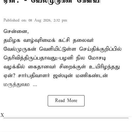
ஏன்? - வேல்முருகன் கேள்வி
Published on
:
08 Aug 2026, 2:32 pm
சென்னை,
தமிழக வாழ்வுரிமைக் கட்சி தலைவர்
வேல்முருகன்
வெளியிட்டுள்ள செய்திக்குறிப்பில்
தெரிவித்திருப்பதாவது;-
பழனி நில மோசடி
வழக்கில் கைதானவர் சிறைக்குள் உயிரிழந்தது
ஏன்? சார்பதிவாளர் ஜஸ்டின் மணிகண்டன்
மருத்துவம ...
Read More
X