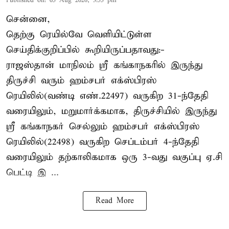
Published on
:
05 Aug 2026, 3:55 pm
சென்னை,
தெற்கு ரெயில்வே வெளியிட்டுள்ள
செய்திக்குறிப்பில் கூறியிருப்பதாவது:-
ராஜஸ்தான் மாநிலம் ஸ்ரீ கங்காநகரில் இருந்து
திருச்சி வரும் ஹம்சபர் எக்ஸ்பிரஸ்
ரெயிலில்(வண்டி எண்.22497) வருகிற 31-ந்தேதி
வரையிலும், மறுமார்க்கமாக, திருச்சியில் இருந்து
ஸ்ரீ கங்காநகர் செல்லும் ஹம்சபர் எக்ஸ்பிரஸ்
ரெயிலில்(22498) வருகிற செப்டம்பர் 4-ந்தேதி
வரையிலும் தற்காலிகமாக ஒரு 3-வது வகுப்பு ஏ.சி
பெட்டி இ ...
Read More