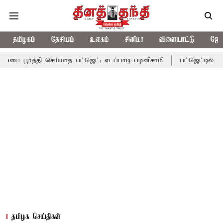
தமிழகம்
தேசியம்
உலகம்
சினிமா
விளையாட்டு
ஜோத
த்தி செய்யாத பட்ஜெட்; எடப்பாடி பழனிசாமி
பட்ஜெட்டில் தவெக அரசின்
தமிழக செய்திகள்