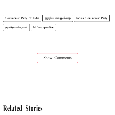
Communist Party of India
இந்திய கம்யூனிஸ்டு
Indian Communist Party
மு.வீரபாண்டியன்
M Veerapandian
Show Comments
Related Stories