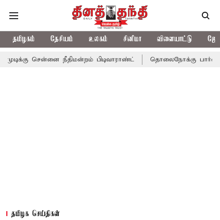
தமிழகம்
தேசியம்
உலகம்
சினிமா
விளையாட்டு
ஜோத
சென்னை நீதிமன்றம் பிடிவாராண்ட்
தொலைநோக்கு பார்வையுடன் கூடி
தமிழக செய்திகள்