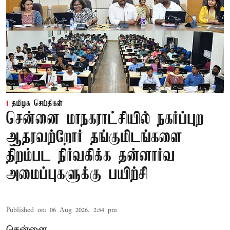
தமிழக செய்திகள்
சென்னை மாநகராட்சியில் நகர்ப்புற
ஆதரவற்றோர் தங்குமிடங்களை
திறம்பட நிர்வகிக்க தன்னார்வ
அமைப்புகளுக்கு பயிற்சி
Published on
:
06 Aug 2026, 2:54 pm
சென்னை,