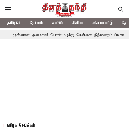
தமிழகம்
தேசியம்
உலகம்
சினிமா
விளையாட்டு
ஜோத
னாள் அமைச்சர் பொன்முடிக்கு சென்னை நீதிமன்றம் பிடிவாராண்ட்
தொ
தமிழக செய்திகள்