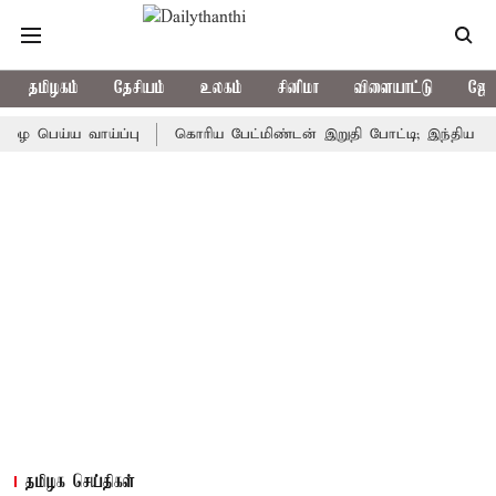
தமிழகம்
தேசியம்
உலகம்
சினிமா
விளையாட்டு
ஜோத
பெய்ய வாய்ப்பு
கொரிய பேட்மிண்டன் இறுதி போட்டி; இந்திய வீராங்
தமிழக செய்திகள்