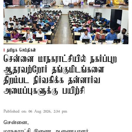
தமிழக செய்திகள்
சென்னை மாநகராட்சியில் நகர்ப்புற
ஆதரவற்றோர் தங்குமிடங்களை
திறம்பட நிர்வகிக்க தன்னார்வ
அமைப்புகளுக்கு பயிற்சி
Published on
:
06 Aug 2026, 2:54 pm
சென்னை,
மாநகராட்சி இணை ஆணையாளர்