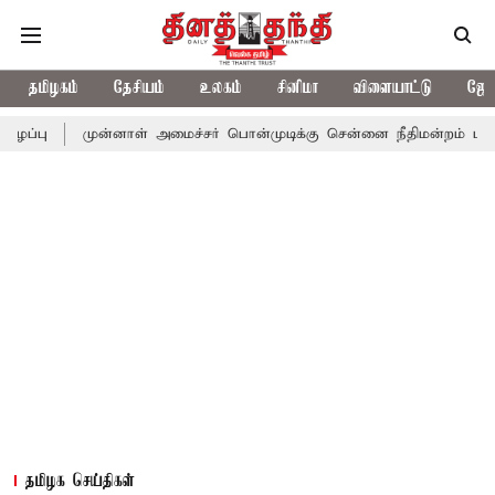
தமிழகம்
தேசியம்
உலகம்
சினிமா
விளையாட்டு
ஜோத
முன்னாள் அமைச்சர் பொன்முடிக்கு சென்னை நீதிமன்றம் பிடிவாராண்ட்
தமிழக செய்திகள்