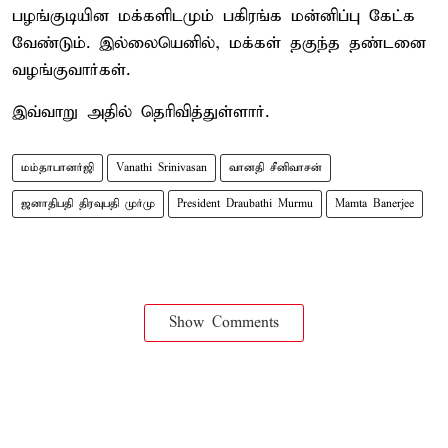
பழங்குடியின மக்களிடமும் பகிரங்க மன்னிப்பு கேட்க
வேண்டும். இல்லையெனில், மக்கள் தகுந்த தண்டனை
வழங்குவார்கள்.
இவ்வாறு அதில் தெரிவித்துள்ளார்.
மம்தாபானர்ஜி
Vanathi Srinivasan
வானதி சீனிவாசன்
ஜனாதிபதி திரவுபதி முர்மு
President Draubathi Murmu
Mamta Banerjee
Show Comments