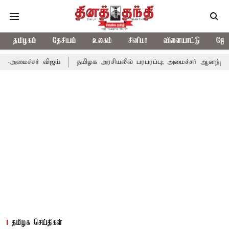
தமிழகம்
தேசியம்
உலகம்
சினிமா
விளையாட்டு
ஜோத
 விஜய்
தமிழக அரசியலில் பரபரப்பு; அமைச்சர் ஆனந்த் உடன் சி.வி. 
தமிழக செய்திகள்