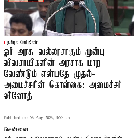
தமிழக செய்திகள்
ஓர் அரசு வல்லரசாகும் முன்பு
விவசாயிகளின் அரசாக மாற
வேண்டும் என்பதே முதல்-
அமைச்சரின் கொள்கை: அமைச்சர்
வினோத்
Published on
:
06 Aug 2026, 5:09 am
சென்னை