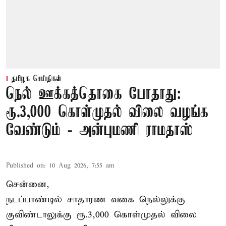
தமிழக செய்திகள்
நெல் ஊக்கத்தொகை போதாது:
ரூ.3,000 கொள்முதல் விலை வழங்க
வேண்டும் - அன்புமணி ராமதாஸ்
Published on
:
10 Aug 2026, 7:55 am
சென்னை,
நடப்பாண்டில் சாதாரண வகை நெல்லுக்கு
குவிண்டாலுக்கு ரூ.3,000 கொள்முதல் விலை