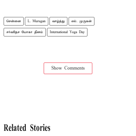
சென்னை
L. Murugan
வாழ்த்து
எல். முருகன்
சர்வதேச யோகா தினம்
International Yoga Day
Show Comments
Related Stories