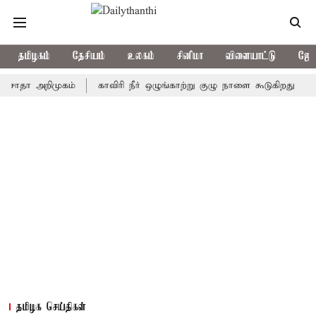
தமிழகம்
தேசியம்
உலகம்
சினிமா
விளையாட்டு
ஜோத
 அறிமுகம்
காவிரி நீர் ஒழுங்காற்று குழு நாளை கூடுகிறது
ஒரு தே
தமிழக செய்திகள்