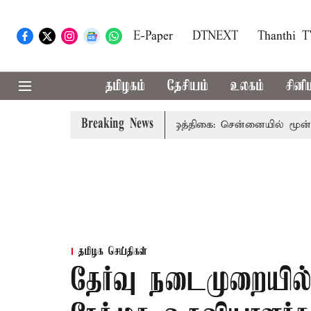
E-Paper
DTNEXT
Thanthi 
தமிழகம்
தேசியம்
உலகம்
சினி
Breaking News
்!
சுதந்திர தின விழா ஒத்திகை: சென்னையில் மூன்று நாட்களு
தமிழக செய்திகள்
தேர்வு நடைமுறையில்