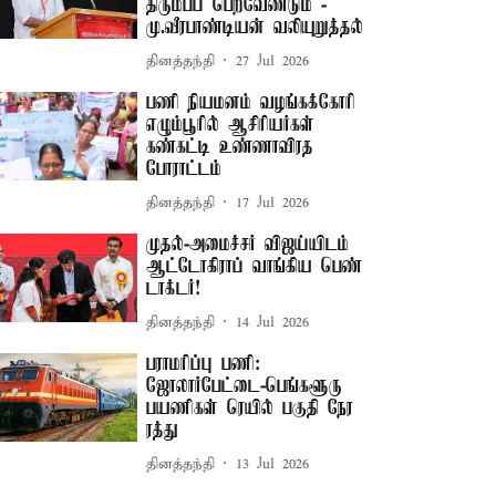
திரும்பப் பெறவேண்டும் -
மு.வீரபாண்டியன் வலியுறுத்தல்
தினத்தந்தி
27 Jul 2026
பணி நியமனம் வழங்கக்கோரி
எழும்பூரில் ஆசிரியர்கள்
கண்கட்டி உண்ணாவிரத
போராட்டம்
தினத்தந்தி
17 Jul 2026
முதல்-அமைச்சர் விஜய்யிடம்
ஆட்டோகிராப் வாங்கிய பெண்
டாக்டர்!
தினத்தந்தி
14 Jul 2026
பராமரிப்பு பணி:
ஜோலார்பேட்டை-பெங்களூரு
பயணிகள் ரெயில் பகுதி நேர
ரத்து
தினத்தந்தி
13 Jul 2026