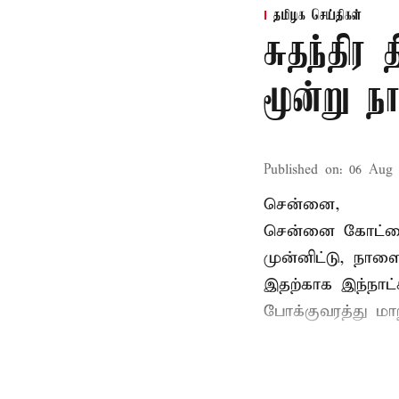
தமிழக செய்திகள்
சுதந்திர
மூன்று ந
Published on
:
06 Aug 
சென்னை,
சென்னை கோட்டைய
முன்னிட்டு, நாள
இதற்காக இந்நாட
போக்குவரத்து மா