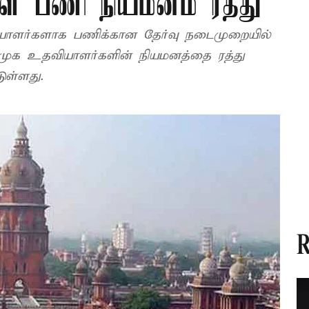
ள் பணி நியமனம் ரத்து
வியாளர்களாக பணிக்கான தேர்வு நடைமுறையில்
்முக உதவியாளர்களின் நியமனத்தை ரத்து
ுள்ளது.
R