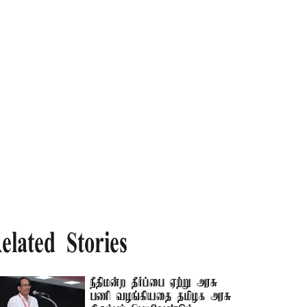
elated Stories
நீதிமன்ற தீர்ப்பை ஏற்று அரசு
பணி வழங்கியதை தமிழக அரசு