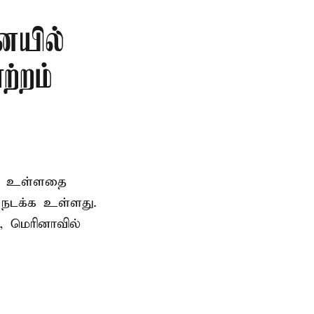
ையில்
ற்றம்
ெற உள்ளதை
ி நடக்க உள்ளது.
, மெரினாவில்