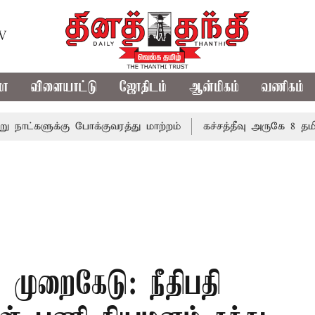
TV
மா
விளையாட்டு
ஜோதிடம்
ஆன்மிகம்
வணிகம்
க்கு போக்குவரத்து மாற்றம்
கச்சத்தீவு அருகே 8 தமிழக ம
 முறைகேடு: நீதிபதி