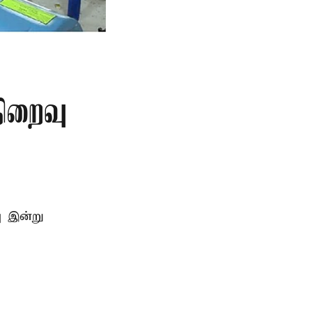
நிறைவு
ு இன்று