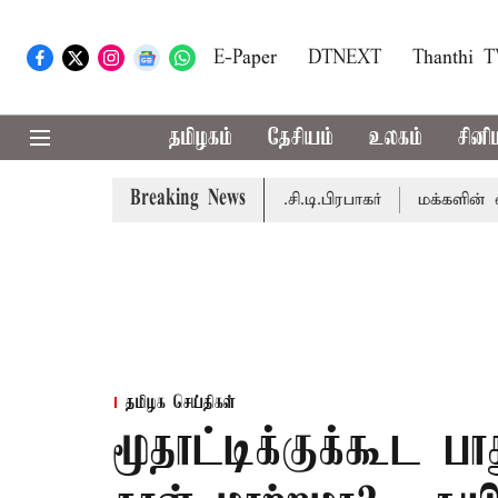
E-Paper
DTNEXT
Thanthi 
தமிழகம்
தேசியம்
உலகம்
சினி
Breaking News
பெறும் - சபாநாயகர் ஜே.சி.டி.பிரபாகர்
மக்களின் எதிர்பார்ப
தமிழக செய்திகள்
மூதாட்டிக்குக்கூட பா