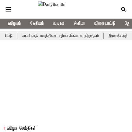
தமிழகம்
தேசியம்
உலகம்
சினிமா
விளையாட்டு
ஜோத
அமர்நாத் யாத்திரை தற்காலிகமாக நிறுத்தம்
இமாச்சலத்தில் பேருந
தமிழக செய்திகள்