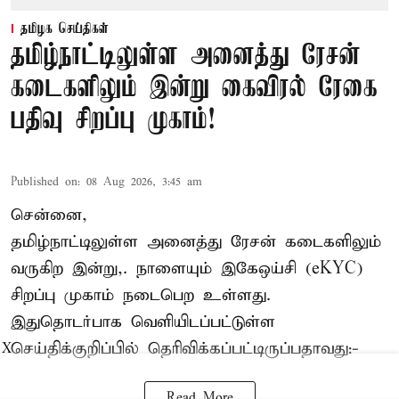
தமிழக செய்திகள்
தமிழ்நாட்டிலுள்ள அனைத்து ரேசன்
கடைகளிலும் இன்று கைவிரல் ரேகை
பதிவு சிறப்பு முகாம்!
Published on
:
08 Aug 2026, 3:45 am
சென்னை,
தமிழ்நாட்டிலுள்ள அனைத்து ரேசன் கடைகளிலும்
வருகிற இன்று,. நாளையும் இகேஒய்சி (eKYC)
சிறப்பு முகாம் நடைபெற உள்ளது.
இதுதொடர்பாக வெளியிடப்பட்டுள்ள
செய்திக்குறிப்பில் தெரிவிக்கப்பட்டிருப்பதாவது:-
X
Read More