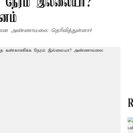
க நேரம் இல்லையா?
னம்
ன அண்ணாமலை தெரிவித்துள்ளார்
R