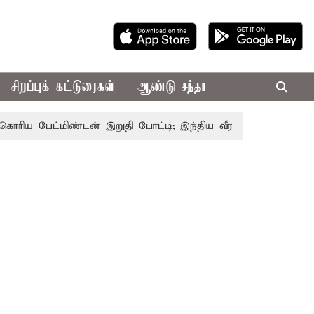
சிறப்புக் கட்டுரைகள்
ஆண்டு சந்தா
 பேட்மிண்டன் இறுதி போட்டி; இந்திய வீராங்கனை சாம்பியன் பட்