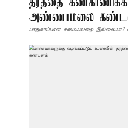
தரத்தை கண்காணிக்
அண்ணாமலை கண்ட
பாதுகாப்பான சமையலறை இல்லையா? எ