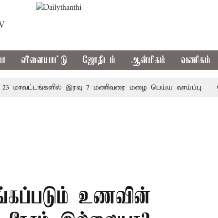
TV
மா
விளையாட்டு
ஜோதிடம்
ஆன்மிகம்
வணிகம்
ாவட்டங்களில் இரவு 7 மணிவரை மழை பெய்ய வாய்ப்பு
கொரிய
்கப்படும் உணவின்