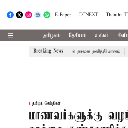
E-Paper
DTNEXT
Thanthi 
தமிழகம்
தேசியம்
உலகம்
சினி
Breaking News
்த்தாய் வாழ்த்து: சட்டமன்றத்தில் நாளை தனித்தீர்மானம்
23 ம
தமிழக செய்திகள்
மாணவர்களுக்கு வழங