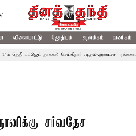
TV
மா
விளையாட்டு
ஜோதிடம்
ஆன்மிகம்
வணிகம்
ேதி பட்ஜெட் தாக்கல் செய்கிறார் முதல்-அமைச்சர் ரங்கசாமி
எத
னிக்கு சர்வதேச