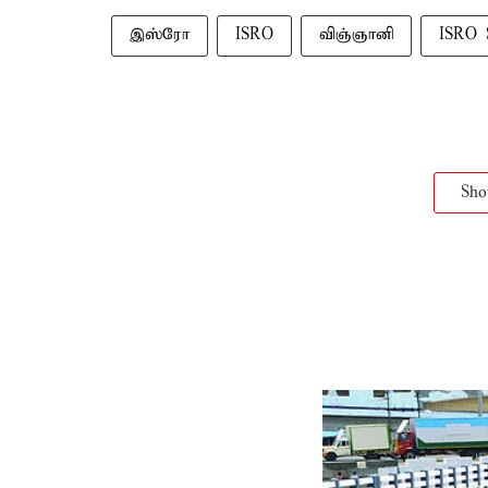
இஸ்ரோ
ISRO
விஞ்ஞானி
ISRO S
Sh