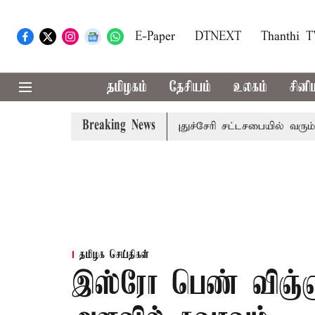
E-Paper
DTNEXT
Thanthi 
தமிழகம்
தேசியம்
உலகம்
சினி
Breaking News
ு கன மழை எச்சரிக்கை
புதுச்சேரி சட்டசபையில் வரும் 24ம் த
தமிழக செய்திகள்
இஸ்ரோ பெண் விஞ்ஞா