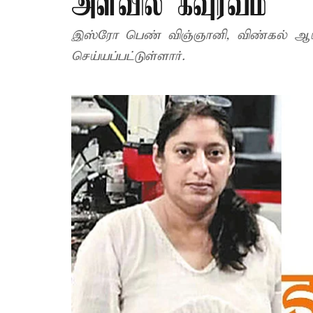
அளவில் கவுரவம்
இஸ்ரோ பெண் விஞ்ஞானி, விண்கல் ஆய்வு
செய்யப்பட்டுள்ளார்.