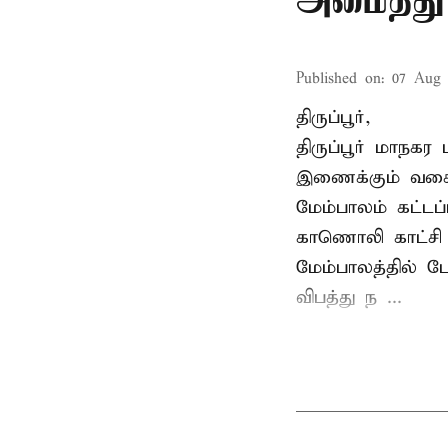
அமைத்து 
Published on
:
07 Aug 
திருப்பூர்,
திருப்பூர் மாநக
இணைக்கும் வகைய
மேம்பாலம் கட்டப
காணொலி காட்சி ம
மேம்பாலத்தில் ப
விபத்து ந ...