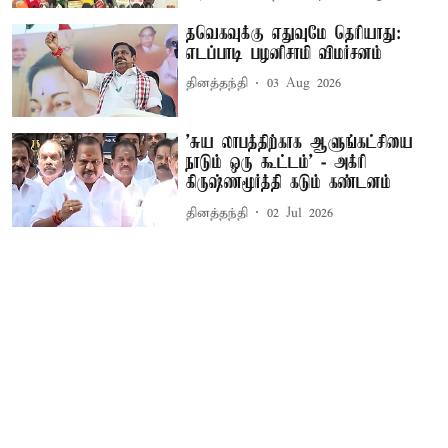
தவெகவுக்கு எதுவுமே தெரியாது:
எடப்பாடி பழனிசாமி விமர்சனம்
தினத்தந்தி
03 Aug 2026
’சுய லாபத்திற்காக ஆளுங்கட்சியை
நாடும் ஒரு கூட்டம்’ - அக்ரி
கிருஷ்ணமூர்த்தி கடும் கண்டனம்
தினத்தந்தி
02 Jul 2026