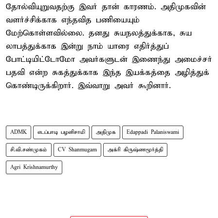
தோல்வியுறுவதற்கு இவர் தான் காரணம். அதிமுகவின்
வளர்ச்சிக்காக எந்தவித பணியையும்
மேற்கொள்ளவில்லை. தனது சுயநலத்துக்காக, சுய
லாபத்துக்காக இன்று நாம் யாரை எதிர்த்துப்
போட்டியிட்டோமோ அவர்களுடன் இணைந்து அமைச்சர்
பதவி என்ற சுகத்துக்காக இந்த இயக்கத்தை அழித்துக்
கொண்டிருக்கிறார். இவ்வாறு அவர் கூறினார்.
ADMK
எடப்பாடி பழனிசாமி
அதிமுக
Edappadi Palaniswami
சி.வி.சண்முகம்
CV Shanmugam
அக்ரி கிருஷ்ணமூர்த்தி
Agri Krishnamurthy