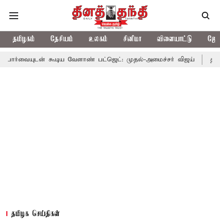
தமிழகம்
தேசியம்
உலகம்
சினிமா
விளையாட்டு
ஜோத
 கூடிய வேளாண் பட்ஜெட்: முதல்-அமைச்சர் விஜய்
தமிழக அரசியலில
தமிழக செய்திகள்