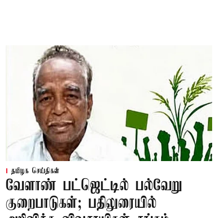
தமிழக செய்திகள்
வேளாண் பட்ஜெட்டில் பல்வேறு
குறைபாடுகள்; பதிலுரையில்