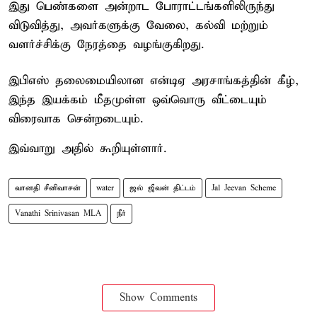
இது பெண்களை அன்றாட போராட்டங்களிலிருந்து
விடுவித்து, அவர்களுக்கு வேலை, கல்வி மற்றும்
வளர்ச்சிக்கு நேரத்தை வழங்குகிறது.
இபிஎஸ் தலைமையிலான என்டிஏ அரசாங்கத்தின் கீழ்,
இந்த இயக்கம் மீதமுள்ள ஒவ்வொரு வீட்டையும்
விரைவாக சென்றடையும்.
இவ்வாறு அதில் கூறியுள்ளார்.
வானதி சீனிவாசன்
water
ஜல் ஜீவன் திட்டம்
Jal Jeevan Scheme
Vanathi Srinivasan MLA
நீர்
Show Comments