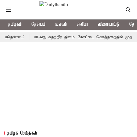
தமிழகம்
தேசியம்
உலகம்
சினிமா
விளையாட்டு
ஜோத
ன்ன..?
80-வது சுதந்திர தினம்: கோட்டை கொத்தளத்தில் முதல் முறைய
தமிழக செய்திகள்