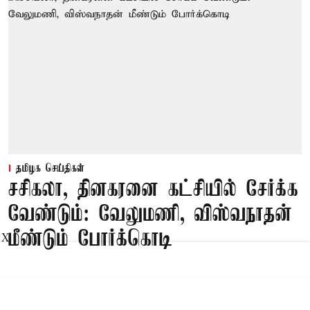
தமிழக செய்திகள்
சசிகலா, தினகரனை கட்சியில் சேர்க்க
வேண்டும்: வேலுமணி, விஸ்வநாதன்
மீண்டும் போர்க்கொடி
X
Published on
:
09 Aug 2026, 8:47 am