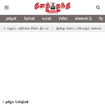
தமிழகம்
தேசியம்
உலகம்
சினிமா
விளையாட்டு
ஜோத
ர்க்கட்சிகள் திட்டம்
இன்று கொட்டப்போகும் கனமழை.. எந்தெந்த மா
தமிழக செய்திகள்