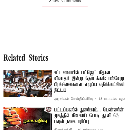
Show Comments
Related Stories
சட்டசபையில் பட்ஜெட் மீதான
விவாதம் இன்று தொடக்கம்: பல்வேறு
பிரச்சினைகளை எழுப்ப எதிர்க்கட்சிகள்
திட்டம்
அரசியல் செய்திப்பிரிவு
15 minutes ago
பட்டப்பகலில் துணிகரம்... பெண்ணின்
முகத்தில் மிளகாய் பொடி தூவி 6½
பவுன் நகை பறிப்பு