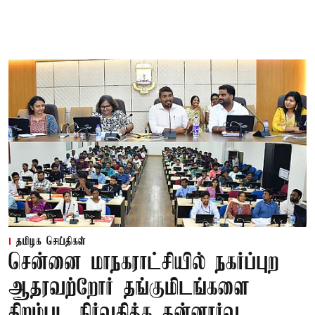
தமிழக செய்திகள்
சென்னை மாநகராட்சியில் நகர்ப்புற
ஆதரவற்றோர் தங்குமிடங்களை
திறம்பட நிர்வகிக்க தன்னார்வ