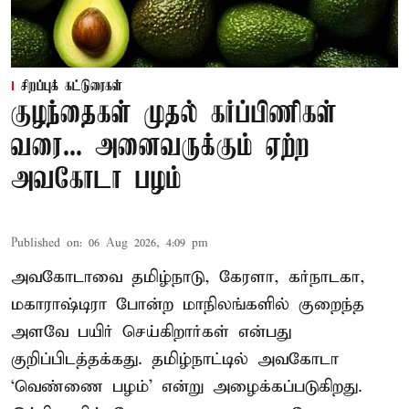
சிறப்புக் கட்டுரைகள்
குழந்தைகள் முதல் கர்ப்பிணிகள்
வரை... அனைவருக்கும் ஏற்ற
அவகோடா பழம்
Published on
:
06 Aug 2026, 4:09 pm
அவகோடாவை தமிழ்நாடு, கேரளா, கர்நாடகா,
மகாராஷ்டிரா போன்ற மாநிலங்களில் குறைந்த
அளவே பயிர் செய்கிறார்கள் என்பது
குறிப்பிடத்தக்கது. தமிழ்நாட்டில் அவகோடா
‘வெண்ணை பழம்’ என்று அழைக்கப்படுகிறது.