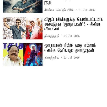
ரத்து
சினிமா செய்திப்பிரிவு
31 Jul 2026
விஜய் ரசிகர்களுக்கு கொண்டாட்டமாக
அமைந்ததா ‘ஜனநாயகன்’? - சினிமா
விமர்சனம்
தினத்தந்தி
23 Jul 2026
ஜனநாயகன் ரிலீஸ் கதை எல்லாம்
எனக்கு தெரியாது: துரைமுருகன்
தினத்தந்தி
23 Jul 2026