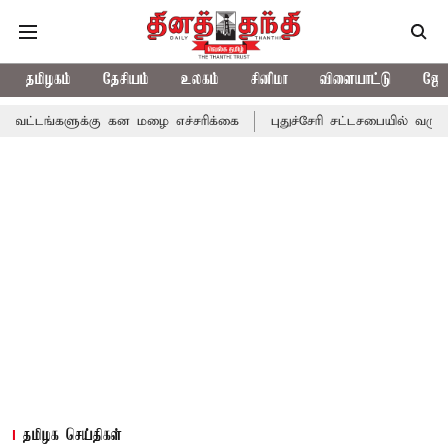
தமிழகம்
தேசியம்
உலகம்
சினிமா
விளையாட்டு
ஜோத
க்கு கன மழை எச்சரிக்கை
புதுச்சேரி சட்டசபையில் வரும் 24ம் தேதி 
தமிழக செய்திகள்