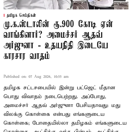
தமிழக செய்திகள்
மு.க.ஸ்டாலின் ரூ.900 கோடி ஏன்
வாங்கினார்? அமைச்சர் ஆதவ்
அர்ஜுனா - உதயநிதி இடையே
காரசார வாதம்
Published on
:
07 Aug 2026, 10:55 am
தமிழக சட்டசபையில் இன்று பட்ஜெட் மீதான
பொது விவாதம் நடைபெற்றது. அப்போது,
அமைச்சர் ஆதவ் அர்ஜுனா பேசியதாவது: மது
விலக்கு கொள்கை என்பது எங்களுடைய
கொள்கை; போதையில்லா தமிழகம் எங்களுடைய
கொள்கை, ஆட்சிக்கு வந்த பின்பும், ஆட்சிக்கு