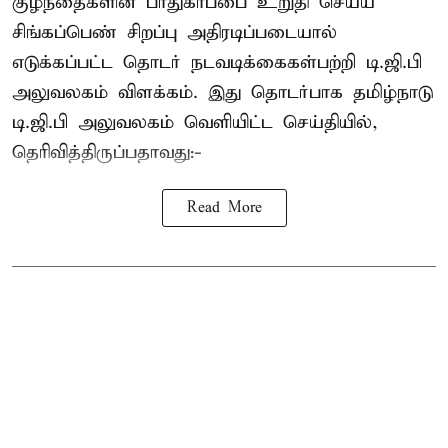
குழந்தைகளின் பாதுகாப்பை உறுதி செய்ய
சிங்கப்பெண் சிறப்பு அதிரடிப்படையால்
எடுக்கப்பட்ட தொடர் நடவடிக்கைகள்பற்றி டி.ஜி.பி
அலுவலகம் விளக்கம். இது தொடர்பாக தமிழ்நாடு
டி.ஜி.பி அலுவலகம் வெளியிட்ட செய்தியில்,
தெரிவித்திருப்பதாவது:-
Read More