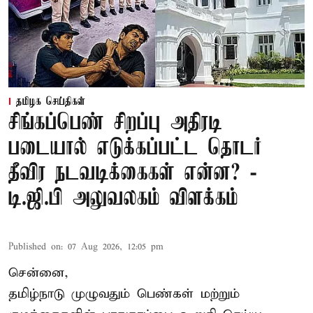
தமிழக செய்திகள்
சிங்கப்பெண் சிறப்பு அதிரடி
படையால் எடுக்கப்பட்ட தொடர்
தீவிர நடவடிக்கைகள் என்ன? -
டி.ஜி.பி அலுவலகம் விளக்கம்
Published on
:
07 Aug 2026, 12:05 pm
சென்னை,
தமிழ்நாடு முழுவதும் பெண்கள் மற்றும்