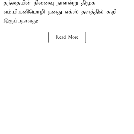
தந்தையின் நினைவு நாளன்று திமுக
எம்.பி.
கனிமொழி
தனது எக்ஸ் தளத்தில் கூறி
இருப்பதாவது:-
Read More