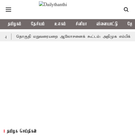
தமிழகம்
தேசியம்
உலகம்
சினிமா
விளையாட்டு
ஜோத
தொகுதி மறுவரையறை ஆலோசனைக் கூட்டம்: அதிமுக எம்பிக்கள் புறக்க
தமிழக செய்திகள்