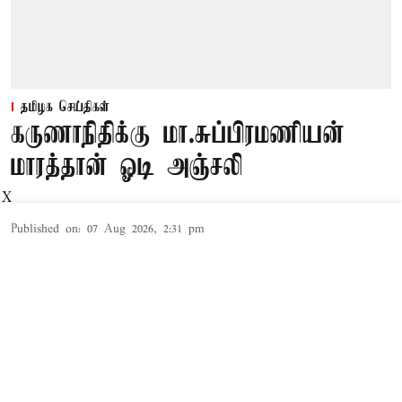
தமிழக செய்திகள்
கருணாநிதிக்கு மா.சுப்பிரமணியன்
மாரத்தான் ஓடி அஞ்சலி
X
Published on
:
07 Aug 2026, 2:31 pm
சென்னை,
கருணாநிதியின் நினைவு நாளை முன்னிட்டு
மா.சுப்பிரமணியன் அவருக்கு முற்றிலும்
வித்தியாசமான முறையில் மாரத்தான் ஓடி
அஞ்சலி செலுத்தி அனைவரையும் வியப்பில்
ஆழ்த்தியுள்ளார்.