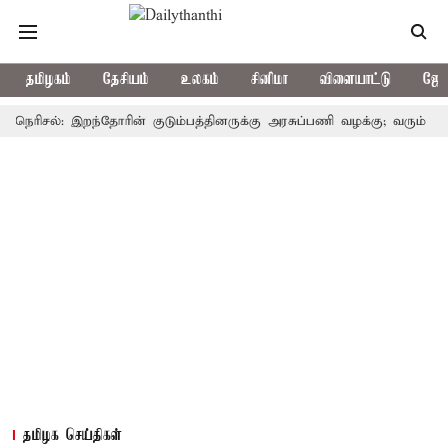
தமிழகம்
தேசியம்
உலகம்
சினிமா
விளையாட்டு
ஜோத
ிசல்: இறந்தோரின் குடும்பத்தினருக்கு அரசுப்பணி வழக்கு; வரும் 14ம்தேதி 
தமிழக செய்திகள்