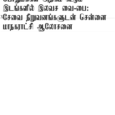
இடங்களில் இலவச வை-பை:
சேவை நிறுவனங்களுடன் சென்னை
X
மாநகராட்சி ஆலோசனை
Published on
:
07 Aug 2026, 3:17 pm
சென்னை,
தமிழ்நாடு முதல்-அமைச்சர் விஜய் அவர்களின்
உத்தரவின்படி, சென்னையில் பொது மக்கள்
அதிகளவில் வந்து செல்லும் பகுதிகளில்
மக்களுக்கு இலவச வை-பை (WIFI) குறித்து
இணைய சேவை வழங்குநர்களுடனான
ஆலோசணைக் கூட்டம் மாநகராட்சி ஆணையாளர்
டாக்டர் ஜி.எஸ்.சமீரன், ஐ.ஏ.எஸ்., தலைமையில்