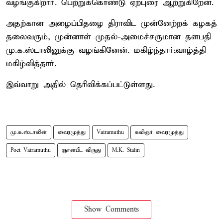
வழங்குகிறார். பெற்றுக்கொண்டு ஏற்புரை ஆற்றுகிறேன்.
அதற்கான அழைப்பிதழை திராவிட முன்னேற்றக் கழகத்
தலைவரும், முன்னாள் முதல்-அமைச்சருமான தளபதி
மு.க.ஸ்டாலினுக்கு வழங்கினேன். மகிழ்ந்தார்;வாழ்த்தி
மகிழ்வித்தார்.
இவ்வாறு அதில் தெரிவிக்கப்பட்டுள்ளது.
மு.க.ஸ்டாலின்
வைரமுத்து
Vairamuthu
கவிஞர் வைரமுத்து
Poet Vairamuthu
ஞானபீட விருது
M.K. Stalin
Show Comments