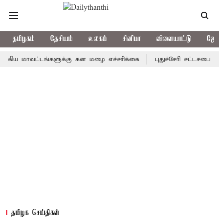
தமிழகம்
தேசியம்
உலகம்
சினிமா
விளையாட்டு
ஜோத
மாவட்டங்களுக்கு கன மழை எச்சரிக்கை
புதுச்சேரி சட்டசபையில் வரு
தமிழக செய்திகள்