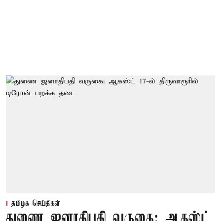
தமிழக செய்திகள்
துணை ஜனாதிபதி வருகை: ஆகஸ்ட்