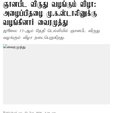
ஞானபீட விருது வழங்கும் விழா:
அழைப்பிதழை மு.க.ஸ்டாலினுக்கு
வழங்கினார் வைரமுத்து
ஜூலை 13-ஆம் தேதி டெல்லியில் ஞானபீட விருது
வழங்கும் விழா நடைபெறுகிறது.