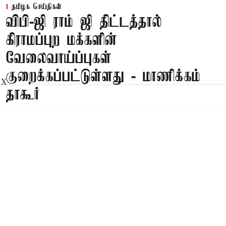
தமிழக செய்திகள்
விபி-ஜி ராம் ஜி திட்டத்தால்
கிராமப்புற மக்களின்
வேலைவாய்ப்புகள்
குறைக்கப்பட்டுள்ளது - மாணிக்கம்
X
தாகூர்
Published on
:
06 Aug 2026, 5:49 am
சென்னை,
தமிழ்நாடு காங்கிரஸ் தலைவர் மாணிக்கம் தாகூர்
எம்.பி. வெளியிட்டுள்ள அறிக்கையில் கூறப்பட்டு
இருப்பதாவது;
”கிராமப்புற மக்களிடையே நிலவுகிற
வேலையில்லா திண்டாட்டத்தை போக்குகின்ற