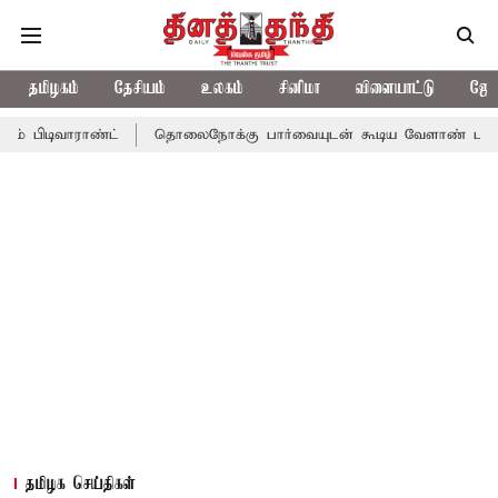
தமிழகம்
தேசியம்
உலகம்
சினிமா
விளையாட்டு
ஜோத
ராண்ட்
தொலைநோக்கு பார்வையுடன் கூடிய வேளாண் பட்ஜெட்: முதல்
தமிழக செய்திகள்