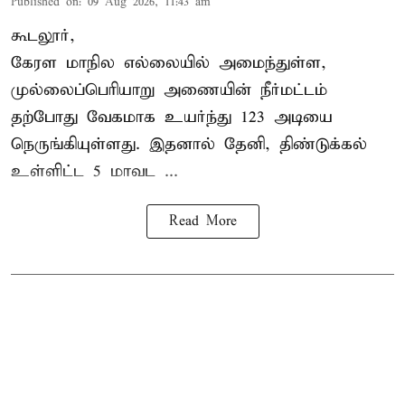
Published on
:
09 Aug 2026, 11:43 am
கூடலூர்,
கேரள மாநில எல்லையில் அமைந்துள்ள,
முல்லைப்பெரியாறு அணையின்
நீர்மட்டம்
தற்போது வேகமாக உயர்ந்து 123 அடியை
நெருங்கியுள்ளது. இதனால் தேனி, திண்டுக்கல்
உள்ளிட்ட 5 மாவட ...
Read More