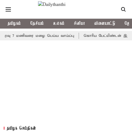
தமிழகம்
தேசியம்
உலகம்
சினிமா
விளையாட்டு
ஜோத
 7 மணிவரை மழை பெய்ய வாய்ப்பு
கொரிய பேட்மிண்டன் இறுதி போட்டி
தமிழக செய்திகள்