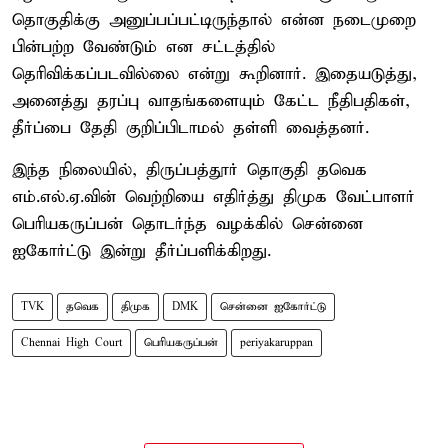
தொகுதிக்கு அனுப்பப்பட்டிருந்தால் என்ன நடைமுறை
பின்பற்ற வேண்டும் என சட்டத்தில்
தெரிவிக்கப்படவில்லை என்று கூறினார். இதையடுத்து,
அனைத்து தரப்பு வாதங்களையும் கேட்ட நீதிபதிகள்,
தீர்ப்பை தேதி குறிப்பிடாமல் தள்ளி வைத்தனர்.
இந்த நிலையில், திருப்பத்தூர் தொகுதி தவெக
எம்.எல்.ஏ.வின் வெற்றியை எதிர்த்து திமுக வேட்பாளர்
பெரியகருப்பன் தொடர்ந்த வழக்கில் சென்னை
ஐகோர்ட்டு இன்று தீர்ப்பளிக்கிறது.
TVK
தவெக
திமுக
DMK
சென்னை ஐகோர்ட்டு
Chennai High Court
பெரியகருப்பன்
periyakaruppan