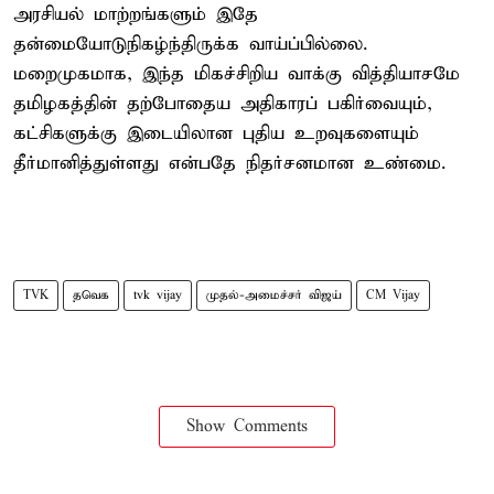
அரசியல் மாற்றங்களும் இதே
தன்மையோடுநிகழ்ந்திருக்க வாய்ப்பில்லை.
மறைமுகமாக, இந்த மிகச்சிறிய வாக்கு வித்தியாசமே
தமிழகத்தின் தற்போதைய அதிகாரப் பகிர்வையும்,
கட்சிகளுக்கு இடையிலான புதிய உறவுகளையும்
தீர்மானித்துள்ளது என்பதே நிதர்சனமான உண்மை.
TVK
தவெக
tvk vijay
முதல்-அமைச்சர் விஜய்
CM Vijay
Show Comments