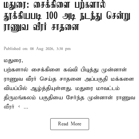
மதுரை: சைக்கிளை பற்களால்
தூக்கியபடி 100 அடி நடந்து சென்று
ராணுவ வீரர் சாதனை
Published on
:
08 Aug 2026, 3:38 pm
மதுரை,
பற்களால் சைக்கிளை கவ்வி பிடித்து முன்னாள்
ராணுவ வீரர் செய்த சாதனை அப்பகுதி மக்களை
வியப்பில் ஆழ்த்தியுள்ளது. மதுரை மாவட்டம்
திருமங்கலம் பகுதியை சேர்ந்த
முன்னாள் ராணுவ
வீரர் < ...
Read More