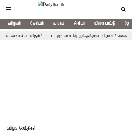
தமிழகம்
தேசியம்
உலகம்
சினிமா
விளையாட்டு
ஜோத
மைச்சர் விஜய்!
பா.ஜ.க.வை நெருங்குகிறதா தி.மு.க.? அனைத்துக்கட்ச
தமிழக செய்திகள்