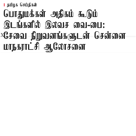
தமிழக செய்திகள்
பொதுமக்கள் அதிகம் கூடும்
இடங்களில் இலவச வை-பை:
சேவை நிறுவனங்களுடன் சென்னை
X
மாநகராட்சி ஆலோசனை
Published on
:
07 Aug 2026, 3:17 pm
சென்னை,
தமிழ்நாடு முதல்-அமைச்சர் விஜய் அவர்களின்
உத்தரவின்படி, சென்னையில் பொது மக்கள்
அதிகளவில் வந்து செல்லும் பகுதிகளில்
மக்களுக்கு இலவச வை-பை (WIFI) குறித்து
இணைய சேவை வழங்குநர்களுடனான
ஆலோசணைக் கூட்டம் மாநகராட்சி ஆணையாளர்