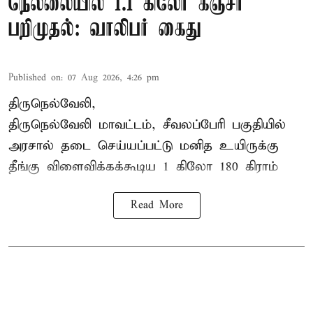
நெல்லையில் 1.1 கிலோ கஞ்சா
பறிமுதல்: வாலிபர் கைது
Published on
:
07 Aug 2026, 4:26 pm
திருநெல்வேலி,
திருநெல்வேலி
மாவட்டம், சீவலப்பேரி பகுதியில்
அரசால் தடை செய்யப்பட்டு மனித உயிருக்கு
தீங்கு விளைவிக்கக்கூடிய 1 கிலோ 180 கிராம்
Read More