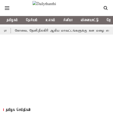
தமிழகம்
தேசியம்
உலகம்
சினிமா
விளையாட்டு
ஜோத
கோவை, தேனி,நீலகிரி ஆகிய மாவட்டங்களுக்கு கன மழை எச்சரிக்கை
தமிழக செய்திகள்